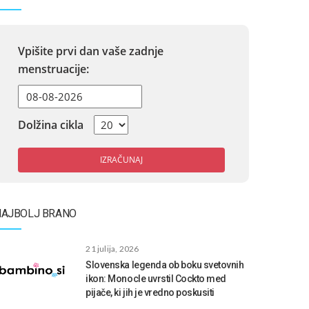
Vpišite prvi dan vaše zadnje
menstruacije:
Dolžina cikla
IZRAČUNAJ
NAJBOLJ BRANO
21 julija, 2026
Slovenska legenda ob boku svetovnih
ikon: Monocle uvrstil Cockto med
pijače, ki jih je vredno poskusiti