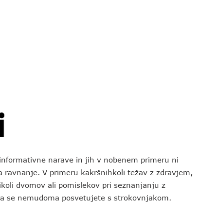
o informativne narave in jih v nobenem primeru ni
za ravnanje. V primeru kakršnihkoli težav z zdravjem,
koli dvomov ali pomislekov pri seznanjanju z
 da se nemudoma posvetujete s strokovnjakom.