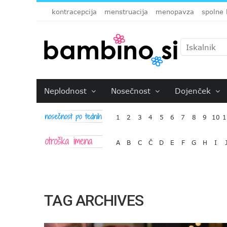
kontracepcija
menstruacija
menopavza
spolne 
Neplodnost
Nosečnost
Dojenček
1
2
3
4
5
6
7
8
9
10
1
A
B
C
Č
D
E
F
G
H
I
TAG ARCHIVES