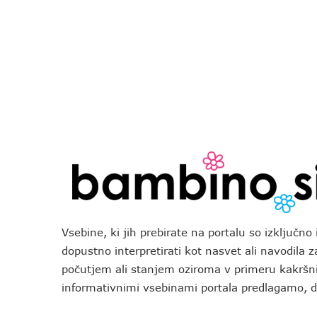
Vsebine, ki jih prebirate na portalu so izključn
dopustno interpretirati kot nasvet ali navodila 
počutjem ali stanjem oziroma v primeru kakršni
informativnimi vsebinami portala predlagamo,