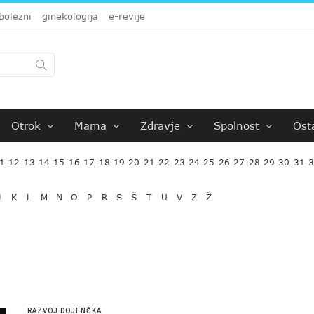
bolezni
ginekologija
e-revije
Otrok
Mama
Zdravje
Spolnost
Ost
1
12
13
14
15
16
17
18
19
20
21
22
23
24
25
26
27
28
29
30
31
J
K
L
M
N
O
P
R
S
Š
T
U
V
Z
Ž
RAZVOJ DOJENČKA