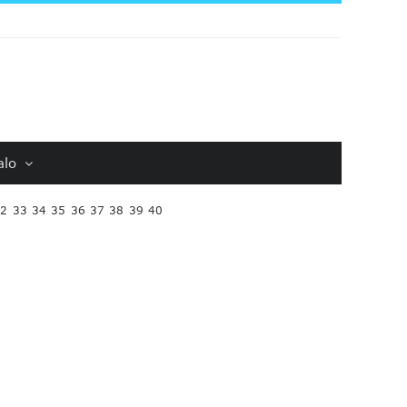
alo
32
33
34
35
36
37
38
39
40