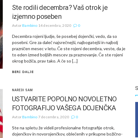
Ste rodili decembra? Vaš otrok je
izjemno poseben
Avtor
Bambino
14 decembra, 2020
0
Decembra rojeni ljudje, še posebej dojenčki, vedo, da so
posebni. Gre za daleč najsrečnejši, najbogatejši in najbolj
prazničen mesec v letu. Če ste rojeni decembra, veste, da je
to eden izmed boljših mescev za praznovanje. Če ste rojeni
okrog božiča, prav tako. A če so […]
BERI DALJE
S
NAREDI SAM
USTVARITE POPOLNO NOVOLETNO
FOTOGRAFIJO VAŠEGA DOJENČKA
Avtor
Bambino
7 decembra, 2020
0
Ste na spletu že videli profesionalne fotografije otrok,
dojenčkov in novorojenčkov, oblečenih v prikupne božično-