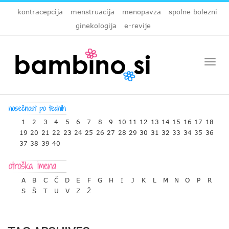
kontracepcija
menstruacija
menopavza
spolne bolezni
ginekologija
e-revije
Togg
navi
1
2
3
4
5
6
7
8
9
10
11
12
13
14
15
16
17
18
19
20
21
22
23
24
25
26
27
28
29
30
31
32
33
34
35
36
37
38
39
40
A
B
C
Č
D
E
F
G
H
I
J
K
L
M
N
O
P
R
S
Š
T
U
V
Z
Ž