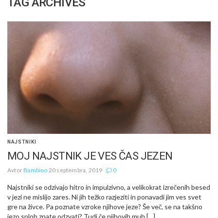
TAG ARCHIVES
NAJSTNIKI
MOJ NAJSTNIK JE VES ČAS JEZEN
Avtor
Bambino
20 septembra, 2019
0
Najstniki se odzivajo hitro in impulzivno, a velikokrat izrečenih besed
v jezi ne mislijo zares. Ni jih težko razjeziti in ponavadi jim ves svet
gre na živce. Pa poznate vzroke njihove jeze? Še več, se na takšno
jezo sploh znate odzvati? Tudi če njihovih muh […]