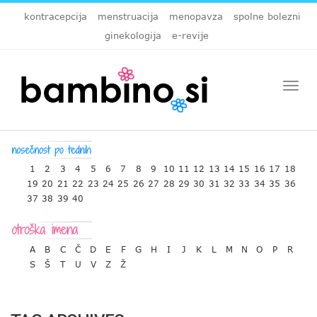
kontracepcija
menstruacija
menopavza
spolne bolezni
ginekologija
e-revije
Togg
navi
1
2
3
4
5
6
7
8
9
10
11
12
13
14
15
16
17
18
19
20
21
22
23
24
25
26
27
28
29
30
31
32
33
34
35
36
37
38
39
40
A
B
C
Č
D
E
F
G
H
I
J
K
L
M
N
O
P
R
S
Š
T
U
V
Z
Ž