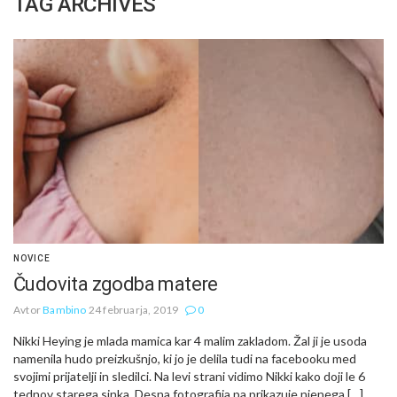
TAG ARCHIVES
NOVICE
Čudovita zgodba matere
Avtor
Bambino
24 februarja, 2019
0
Nikki Heying je mlada mamica kar 4 malim zakladom. Žal ji je usoda
namenila hudo preizkušnjo, ki jo je delila tudi na facebooku med
svojimi prijatelji in sledilci. Na levi strani vidimo Nikki kako doji le 6
tednov starega sinka. Desna fotografija pa prikazuje njenega […]