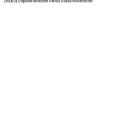
[VIDEO] Odpišite bolečine v križu v času nosečnosti!