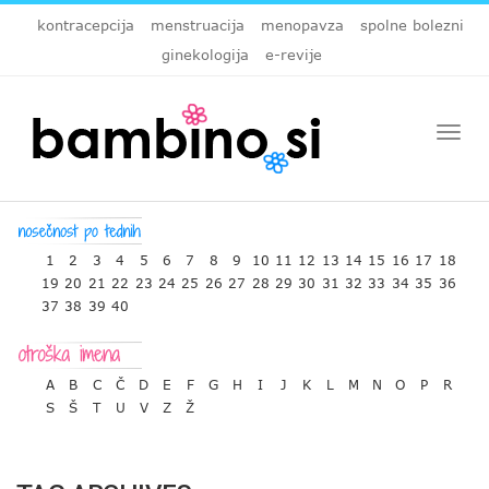
kontracepcija
menstruacija
menopavza
spolne bolezni
ginekologija
e-revije
Togg
navi
1
2
3
4
5
6
7
8
9
10
11
12
13
14
15
16
17
18
19
20
21
22
23
24
25
26
27
28
29
30
31
32
33
34
35
36
37
38
39
40
A
B
C
Č
D
E
F
G
H
I
J
K
L
M
N
O
P
R
S
Š
T
U
V
Z
Ž