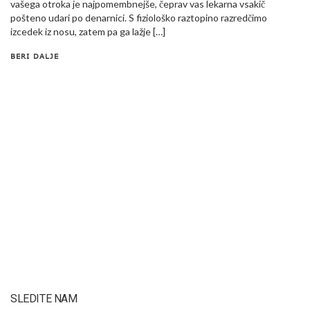
vašega otroka je najpomembnejše, čeprav vas lekarna vsakič
pošteno udari po denarnici. S fiziološko raztopino razredčimo
izcedek iz nosu, zatem pa ga lažje […]
BERI DALJE
SLEDITE NAM