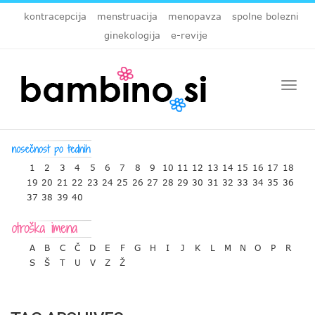
kontracepcija
menstruacija
menopavza
spolne bolezni
ginekologija
e-revije
Togg
navi
1
2
3
4
5
6
7
8
9
10
11
12
13
14
15
16
17
18
19
20
21
22
23
24
25
26
27
28
29
30
31
32
33
34
35
36
37
38
39
40
A
B
C
Č
D
E
F
G
H
I
J
K
L
M
N
O
P
R
S
Š
T
U
V
Z
Ž