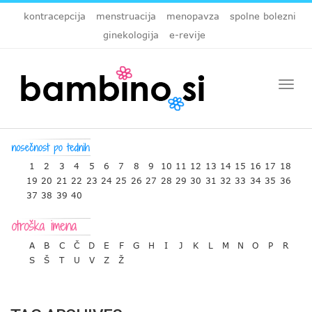
kontracepcija
menstruacija
menopavza
spolne bolezni
ginekologija
e-revije
Togg
navi
1
2
3
4
5
6
7
8
9
10
11
12
13
14
15
16
17
18
19
20
21
22
23
24
25
26
27
28
29
30
31
32
33
34
35
36
37
38
39
40
A
B
C
Č
D
E
F
G
H
I
J
K
L
M
N
O
P
R
S
Š
T
U
V
Z
Ž