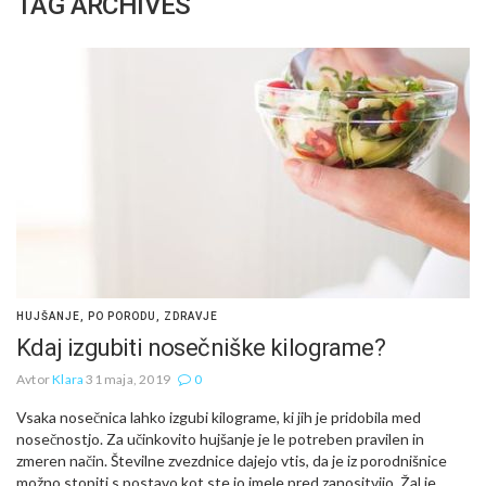
TAG ARCHIVES
HUJŠANJE
,
PO PORODU
,
ZDRAVJE
Kdaj izgubiti nosečniške kilograme?
Avtor
Klara
31 maja, 2019
0
Vsaka nosečnica lahko izgubi kilograme, ki jih je pridobila med
nosečnostjo. Za učinkovito hujšanje je le potreben pravilen in
zmeren način. Številne zvezdnice dajejo vtis, da je iz porodnišnice
možno stopiti s postavo kot ste jo imele pred zanositvijo. Žal je