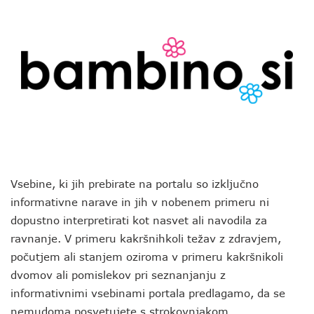
Vsebine, ki jih prebirate na portalu so izključno
informativne narave in jih v nobenem primeru ni
dopustno interpretirati kot nasvet ali navodila za
ravnanje. V primeru kakršnihkoli težav z zdravjem,
počutjem ali stanjem oziroma v primeru kakršnikoli
dvomov ali pomislekov pri seznanjanju z
informativnimi vsebinami portala predlagamo, da se
nemudoma posvetujete s strokovnjakom.