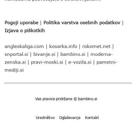
Pogoji uporabe
|
Politika varstva osebnih podatkov
|
Izjava o piškotkih
angleskaliga.com
|
kosarka.info
|
rokomet.net
|
snportal.si
|
bivanje.si
|
bambino.si
|
moderna-
zenska.si
|
pravi-moski.si
|
e-vozila.si
|
pametni-
mediji.si
Vse pravice pridržane © bambino.si
Uredništvo
Oglaševanje
Kontakt