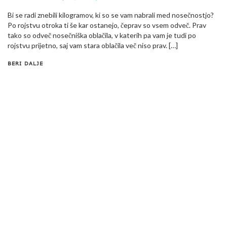
Bi se radi znebili kilogramov, ki so se vam nabrali med nosečnostjo?
Po rojstvu otroka ti še kar ostanejo, čeprav so vsem odveč. Prav
tako so odveč nosečniška oblačila, v katerih pa vam je tudi po
rojstvu prijetno, saj vam stara oblačila več niso prav. […]
BERI DALJE