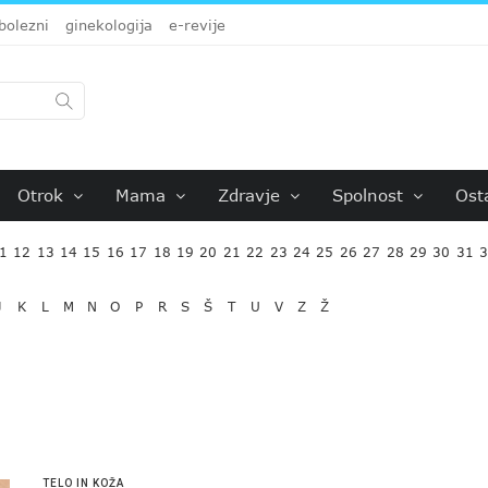
bolezni
ginekologija
e-revije
Otrok
Mama
Zdravje
Spolnost
Ost
1
12
13
14
15
16
17
18
19
20
21
22
23
24
25
26
27
28
29
30
31
J
K
L
M
N
O
P
R
S
Š
T
U
V
Z
Ž
TELO IN KOŽA