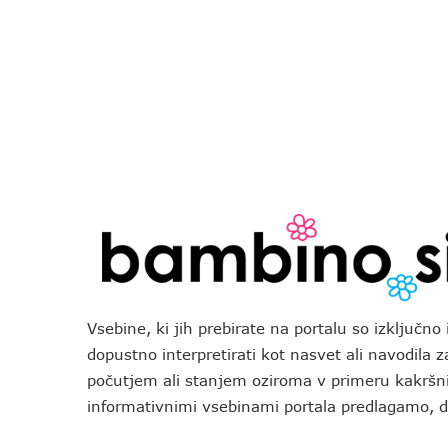
Vsebine, ki jih prebirate na portalu so izključn
dopustno interpretirati kot nasvet ali navodila 
počutjem ali stanjem oziroma v primeru kakršni
informativnimi vsebinami portala predlagamo,