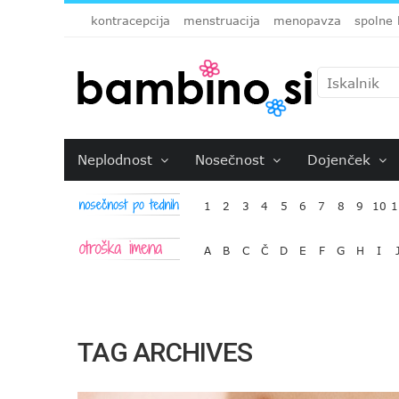
kontracepcija
menstruacija
menopavza
spolne 
Neplodnost
Nosečnost
Dojenček
1
2
3
4
5
6
7
8
9
10
1
A
B
C
Č
D
E
F
G
H
I
TAG ARCHIVES