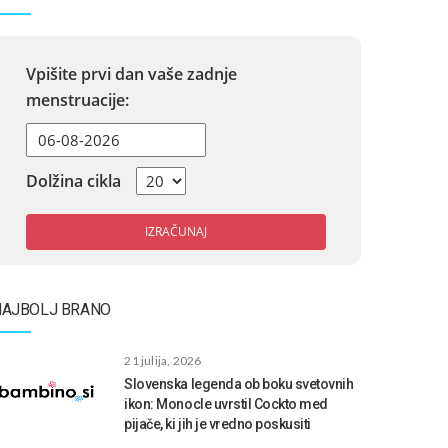
Vpišite prvi dan vaše zadnje
menstruacije:
Dolžina cikla
IZRAČUNAJ
NAJBOLJ BRANO
21 julija, 2026
Slovenska legenda ob boku svetovnih
ikon: Monocle uvrstil Cockto med
pijače, ki jih je vredno poskusiti