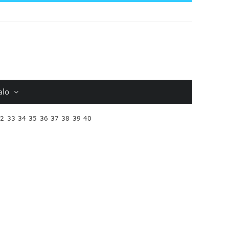
alo
32
33
34
35
36
37
38
39
40