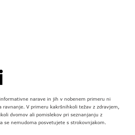
o informativne narave in jih v nobenem primeru ni
za ravnanje. V primeru kakršnihkoli težav z zdravjem,
koli dvomov ali pomislekov pri seznanjanju z
 da se nemudoma posvetujete s strokovnjakom.