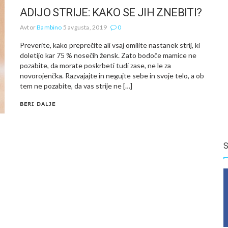
ADIJO STRIJE: KAKO SE JIH ZNEBITI?
Avtor
Bambino
5 avgusta, 2019
0
Preverite, kako preprečite ali vsaj omilite nastanek strij, ki
doletijo kar 75 % nosečih žensk. Zato bodoče mamice ne
pozabite, da morate poskrbeti tudi zase, ne le za
novorojenčka. Razvajajte in negujte sebe in svoje telo, a ob
tem ne pozabite, da vas strije ne […]
BERI DALJE
S