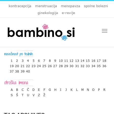
kontracepcija
menstruacija
menopavza
spolne bolezni
ginekologija
e-revije
Togg
navi
1
2
3
4
5
6
7
8
9
10
11
12
13
14
15
16
17
18
19
20
21
22
23
24
25
26
27
28
29
30
31
32
33
34
35
36
37
38
39
40
A
B
C
Č
D
E
F
G
H
I
J
K
L
M
N
O
P
R
S
Š
T
U
V
Z
Ž