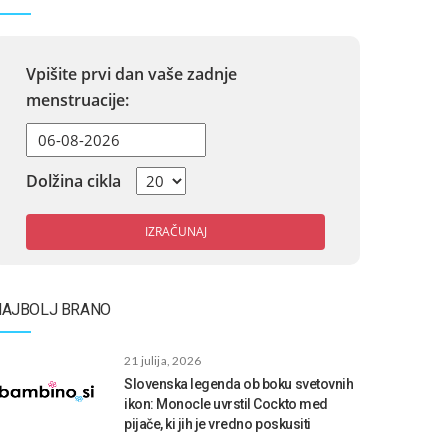
Vpišite prvi dan vaše zadnje
menstruacije:
Dolžina cikla
IZRAČUNAJ
NAJBOLJ BRANO
21 julija, 2026
Slovenska legenda ob boku svetovnih
ikon: Monocle uvrstil Cockto med
pijače, ki jih je vredno poskusiti