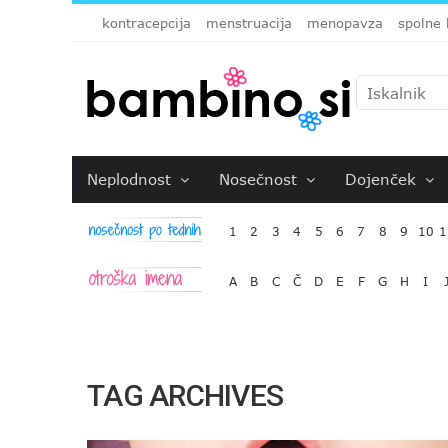
kontracepcija
menstruacija
menopavza
spolne 
Neplodnost
Nosečnost
Dojenček
1
2
3
4
5
6
7
8
9
10
1
A
B
C
Č
D
E
F
G
H
I
TAG ARCHIVES