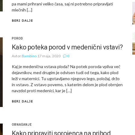
pa mami prihrani veliko časa, saj ni potrebno pripravljati
mlečnih […]
BERI DALJE
POROD
Kako poteka porod v medenični vstavi?
Avtor
Bambino
17 maja, 2020
0
Kaj je medenična vstava ploda? Na potek poroda vpliva več
dejavnikov, med drugim je odvisen tudi od tega, kako plod
leži v maternici. Tu ugotavljamo njegovo lego, položaj, držo
in vstavo. Z vstavo povemo, s katerim delom je plod obrnjen
navzdol proti medenici, kar je […]
BERI DALJE
OBNAŠANJE
Kako pripraviti sorojenca na prihod