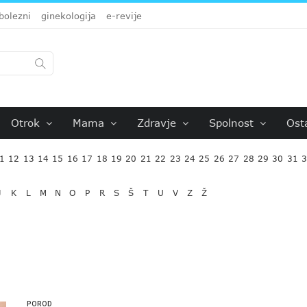
bolezni
ginekologija
e-revije
Otrok
Mama
Zdravje
Spolnost
Ost
1
12
13
14
15
16
17
18
19
20
21
22
23
24
25
26
27
28
29
30
31
J
K
L
M
N
O
P
R
S
Š
T
U
V
Z
Ž
POROD