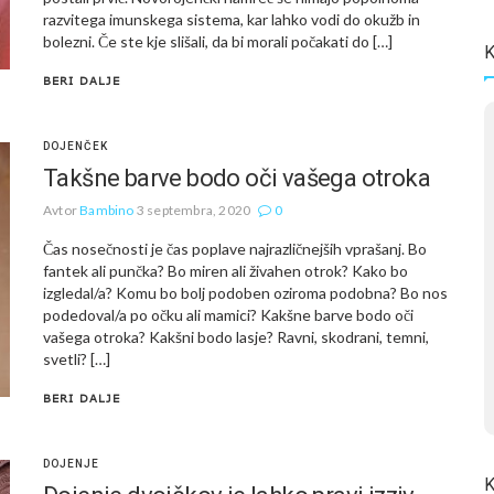
razvitega imunskega sistema, kar lahko vodi do okužb in
bolezni. Če ste kje slišali, da bi morali počakati do […]
K
BERI DALJE
DOJENČEK
Takšne barve bodo oči vašega otroka
Avtor
Bambino
3 septembra, 2020
0
Čas nosečnosti je čas poplave najrazličnejših vprašanj. Bo
fantek ali punčka? Bo miren ali živahen otrok? Kako bo
izgledal/a? Komu bo bolj podoben oziroma podobna? Bo nos
podedoval/a po očku ali mamici? Kakšne barve bodo oči
vašega otroka? Kakšni bodo lasje? Ravni, skodrani, temni,
svetli? […]
BERI DALJE
DOJENJE
K