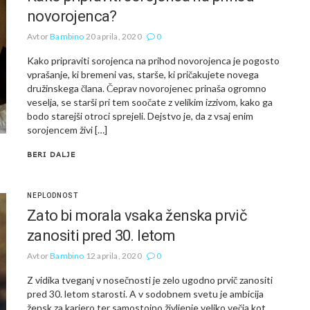
novorojenca?
Avtor
Bambino
20 aprila, 2020
0
Kako pripraviti sorojenca na prihod novorojenca je pogosto
vprašanje, ki bremeni vas, starše, ki pričakujete novega
družinskega člana. Čeprav novorojenec prinaša ogromno
veselja, se starši pri tem soočate z velikim izzivom, kako ga
bodo starejši otroci sprejeli. Dejstvo je, da z vsaj enim
sorojencem živi […]
BERI DALJE
NEPLODNOST
Zato bi morala vsaka ženska prvič
zanositi pred 30. letom
Avtor
Bambino
12 aprila, 2020
0
Z vidika tveganj v nosečnosti je zelo ugodno prvič zanositi
pred 30. letom starosti. A v sodobnem svetu je ambicija
žensk za kariero ter samostojno življenje veliko večja kot