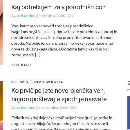
Kaj potrebujem za v porodnišnico?
Avtor
Bambino
2 novembra, 2020
0
Vse, kar mora vsebovati torba za porodnišnico.
Najprimernejši čas, da si pripravite vse potrebno za porod in
porodnišnico, je vsaj 2 tedna pred pričakovanim datumom
poroda. Najbolje je, da si pripravimo nekaj stvari zase in za
novega družinskega člana. Uporabite lahko kakršno koli
torbo, manjši […]
BERI DALJE
S
DOJENČEK
,
ZDRAVJE DOJENČKA
Ko prvič peljete novorojenčka ven,
nujno upoštevajte spodnje nasvete
Avtor
Bambino
21 septembra, 2020
0
Odločitev, kdaj dojenčka prvič peljati med ljudi, je težka in
pogosto zaskrbljujoča, še posebej za tiste, ki ste starši
postali prvič. Novorojenčki namreč še nimajo popolnoma