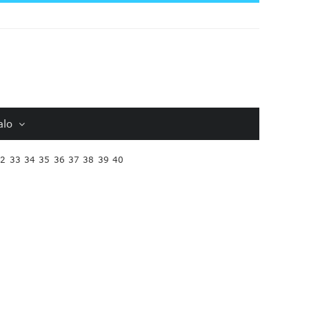
alo
32
33
34
35
36
37
38
39
40