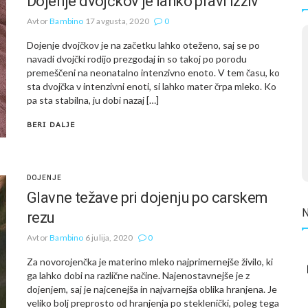
Dojenje dvojčkov je lahko pravi izziv
Avtor
Bambino
17 avgusta, 2020
0
Dojenje dvojčkov je na začetku lahko oteženo, saj se po
navadi dvojčki rodijo prezgodaj in so takoj po porodu
premeščeni na neonatalno intenzivno enoto. V tem času, ko
sta dvojčka v intenzivni enoti, si lahko mater črpa mleko. Ko
pa sta stabilna, ju dobi nazaj […]
BERI DALJE
DOJENJE
Glavne težave pri dojenju po carskem
rezu
Avtor
Bambino
6 julija, 2020
0
Za novorojenčka je materino mleko najprimernejše živilo, ki
ga lahko dobi na različne načine. Najenostavnejše je z
dojenjem, saj je najcenejša in najvarnejša oblika hranjena. Je
veliko bolj preprosto od hranjenja po steklenički, poleg tega