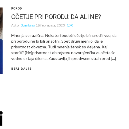
POROD
OČETJE PRI PORODU: DA ALI NE?
Avtor
Bambino
18 februarja, 2020
0
Mnenja so različna. Nekateri bodoči očetje bi naredili vse, da
pri porodu ne bi bili prisotni. Spet drugi menijo, da je
prisotnost obvezna. Tudi mnenja žensk so deljena. Kaj
storiti? (Ne)prisotnost ob rojstvu novorojenčka za očeta še
vedno ostaja dilema. Zaustavlja jih predvsem strah pred […]
BERI DALJE