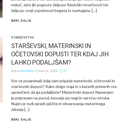
nekoč, zato jih pogosto želja po fiziološki nosečnosti ter
želja po svoji uspešnosti begata in razdvajata. […]
BERI DALJE
STARŠEVSTVO
STARŠEVSKI, MATERINSKI IN
OČETOVSKI DOPUSTI TER KDAJ JIH
LAHKO PODALJŠAM?
Avtor
Bambino
1 marca, 2020
0
Ste se pozanimali, kdaj vam pripada materinski, očetovski in
starševski dopust? Kako dolgo traja in v katerih primerih ste
upravičeni, da ga podaljšate? Materinski dopust Namenjen
je pripravam na porod, kasneje pa negi in varstvu otroka.
Nujen je tudi zaradi zaščite in obvarovanja materinega
zdravja […]
BERI DALJE