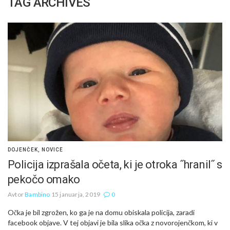
TAG ARCHIVES
DOJENČEK
,
NOVICE
Policija izprašala očeta, ki je otroka ˝hranil˝ s
pekočo omako
Avtor
Bambino
15 januarja, 2019
0
Očka je bil zgrožen, ko ga je na domu obiskala policija, zaradi
facebook objave. V tej objavi je bila slika očka z novorojenčkom, ki v