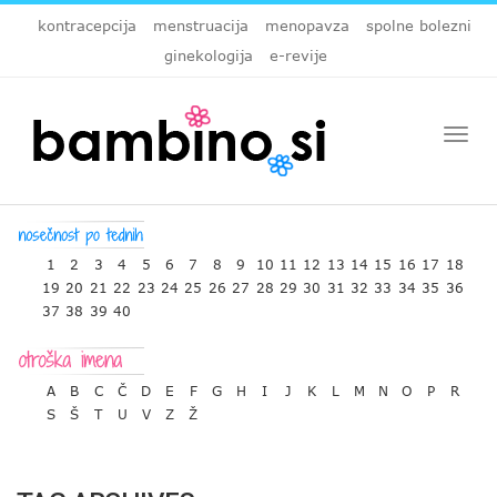
kontracepcija
menstruacija
menopavza
spolne bolezni
ginekologija
e-revije
Togg
navi
1
2
3
4
5
6
7
8
9
10
11
12
13
14
15
16
17
18
19
20
21
22
23
24
25
26
27
28
29
30
31
32
33
34
35
36
37
38
39
40
A
B
C
Č
D
E
F
G
H
I
J
K
L
M
N
O
P
R
S
Š
T
U
V
Z
Ž