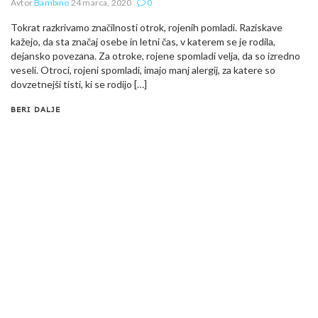
Avtor
Bambino
24 marca, 2020
0
Tokrat razkrivamo značilnosti otrok, rojenih pomladi. Raziskave
kažejo, da sta značaj osebe in letni čas, v katerem se je rodila,
dejansko povezana. Za otroke, rojene spomladi velja, da so izredno
veseli. Otroci, rojeni spomladi, imajo manj alergij, za katere so
dovzetnejši tisti, ki se rodijo […]
BERI DALJE