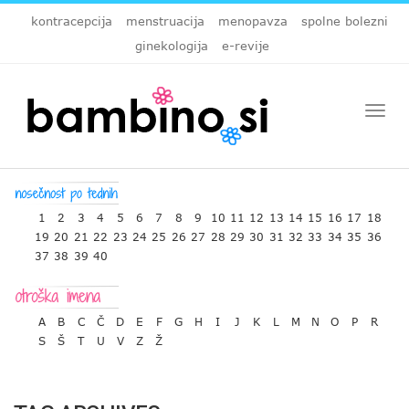
kontracepcija
menstruacija
menopavza
spolne bolezni
ginekologija
e-revije
Togg
navi
1
2
3
4
5
6
7
8
9
10
11
12
13
14
15
16
17
18
19
20
21
22
23
24
25
26
27
28
29
30
31
32
33
34
35
36
37
38
39
40
A
B
C
Č
D
E
F
G
H
I
J
K
L
M
N
O
P
R
S
Š
T
U
V
Z
Ž