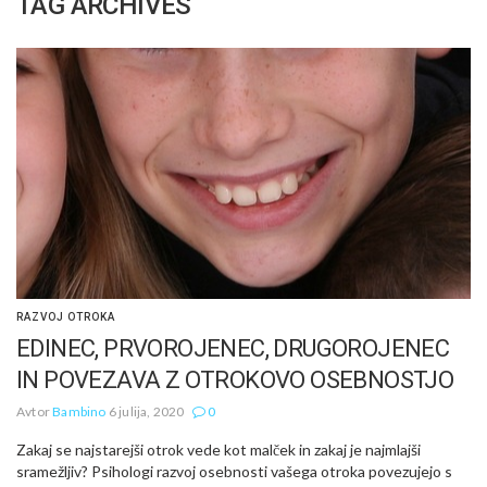
TAG ARCHIVES
RAZVOJ OTROKA
EDINEC, PRVOROJENEC, DRUGOROJENEC
IN POVEZAVA Z OTROKOVO OSEBNOSTJO
Avtor
Bambino
6 julija, 2020
0
Zakaj se najstarejši otrok vede kot malček in zakaj je najmlajši
sramežljiv? Psihologi razvoj osebnosti vašega otroka povezujejo s