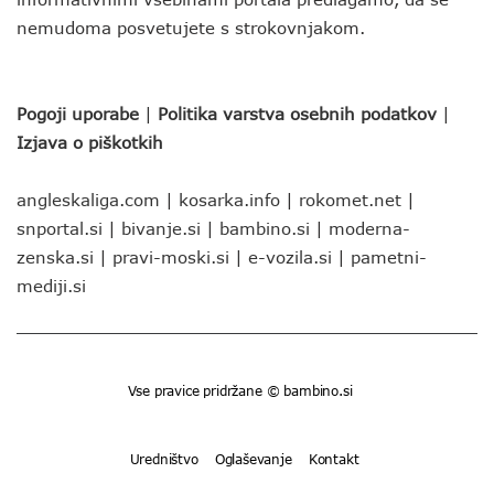
nemudoma posvetujete s strokovnjakom.
Pogoji uporabe
|
Politika varstva osebnih podatkov
|
Izjava o piškotkih
angleskaliga.com
|
kosarka.info
|
rokomet.net
|
snportal.si
|
bivanje.si
|
bambino.si
|
moderna-
zenska.si
|
pravi-moski.si
|
e-vozila.si
|
pametni-
mediji.si
Vse pravice pridržane © bambino.si
Uredništvo
Oglaševanje
Kontakt