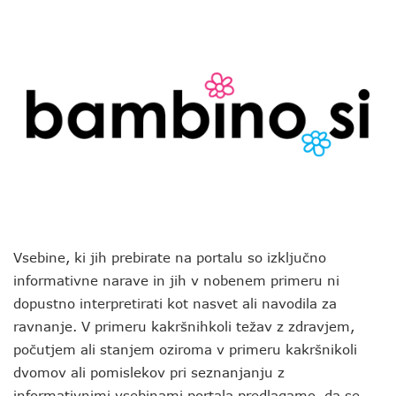
Vsebine, ki jih prebirate na portalu so izključno
informativne narave in jih v nobenem primeru ni
dopustno interpretirati kot nasvet ali navodila za
ravnanje. V primeru kakršnihkoli težav z zdravjem,
počutjem ali stanjem oziroma v primeru kakršnikoli
dvomov ali pomislekov pri seznanjanju z
informativnimi vsebinami portala predlagamo, da se