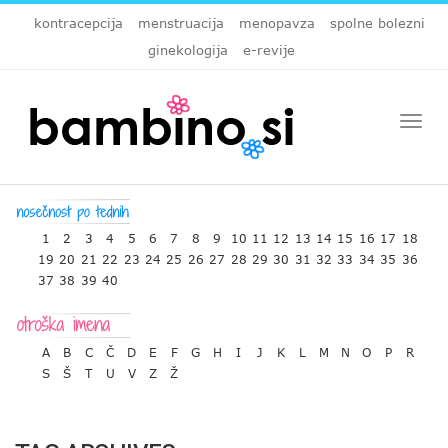
kontracepcija
menstruacija
menopavza
spolne bolezni
ginekologija
e-revije
Togg
navi
1
2
3
4
5
6
7
8
9
10
11
12
13
14
15
16
17
18
19
20
21
22
23
24
25
26
27
28
29
30
31
32
33
34
35
36
37
38
39
40
A
B
C
Č
D
E
F
G
H
I
J
K
L
M
N
O
P
R
S
Š
T
U
V
Z
Ž