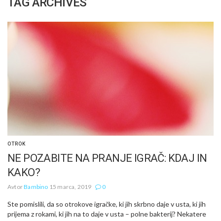
TAG ARCHIVES
OTROK
NE POZABITE NA PRANJE IGRAČ: KDAJ IN
KAKO?
Avtor
Bambino
15 marca, 2019
0
Ste pomislili, da so otrokove igračke, ki jih skrbno daje v usta, ki jih
prijema z rokami, ki jih na to daje v usta – polne bakterij? Nekatere