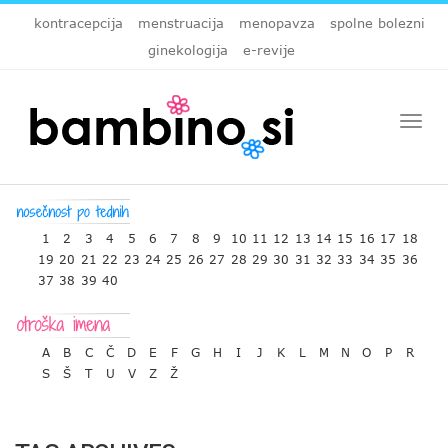
kontracepcija
menstruacija
menopavza
spolne bolezni
ginekologija
e-revije
Togg
navi
1
2
3
4
5
6
7
8
9
10
11
12
13
14
15
16
17
18
19
20
21
22
23
24
25
26
27
28
29
30
31
32
33
34
35
36
37
38
39
40
A
B
C
Č
D
E
F
G
H
I
J
K
L
M
N
O
P
R
S
Š
T
U
V
Z
Ž