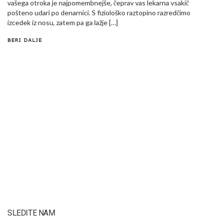
vašega otroka je najpomembnejše, čeprav vas lekarna vsakič
pošteno udari po denarnici. S fiziološko raztopino razredčimo
izcedek iz nosu, zatem pa ga lažje […]
BERI DALJE
SLEDITE NAM