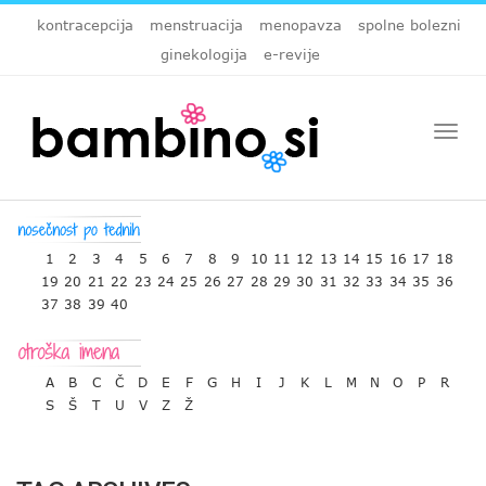
kontracepcija
menstruacija
menopavza
spolne bolezni
ginekologija
e-revije
Togg
navi
1
2
3
4
5
6
7
8
9
10
11
12
13
14
15
16
17
18
19
20
21
22
23
24
25
26
27
28
29
30
31
32
33
34
35
36
37
38
39
40
A
B
C
Č
D
E
F
G
H
I
J
K
L
M
N
O
P
R
S
Š
T
U
V
Z
Ž