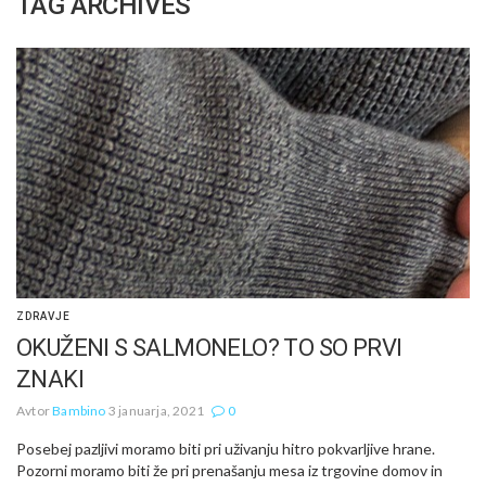
TAG ARCHIVES
ZDRAVJE
OKUŽENI S SALMONELO? TO SO PRVI
ZNAKI
Avtor
Bambino
3 januarja, 2021
0
Posebej pazljivi moramo biti pri uživanju hitro pokvarljive hrane.
Pozorni moramo biti že pri prenašanju mesa iz trgovine domov in