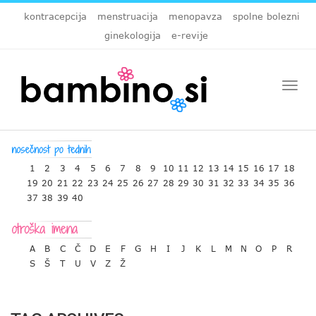
kontracepcija
menstruacija
menopavza
spolne bolezni
ginekologija
e-revije
Togg
navi
1
2
3
4
5
6
7
8
9
10
11
12
13
14
15
16
17
18
19
20
21
22
23
24
25
26
27
28
29
30
31
32
33
34
35
36
37
38
39
40
A
B
C
Č
D
E
F
G
H
I
J
K
L
M
N
O
P
R
S
Š
T
U
V
Z
Ž