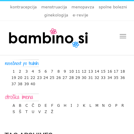
kontracepcija
menstruacija
menopavza
spolne bolezni
ginekologija
e-revije
Togg
navi
1
2
3
4
5
6
7
8
9
10
11
12
13
14
15
16
17
18
19
20
21
22
23
24
25
26
27
28
29
30
31
32
33
34
35
36
37
38
39
40
A
B
C
Č
D
E
F
G
H
I
J
K
L
M
N
O
P
R
S
Š
T
U
V
Z
Ž