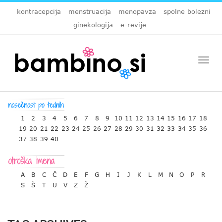
kontracepcija
menstruacija
menopavza
spolne bolezni
ginekologija
e-revije
Togg
navi
1
2
3
4
5
6
7
8
9
10
11
12
13
14
15
16
17
18
19
20
21
22
23
24
25
26
27
28
29
30
31
32
33
34
35
36
37
38
39
40
A
B
C
Č
D
E
F
G
H
I
J
K
L
M
N
O
P
R
S
Š
T
U
V
Z
Ž