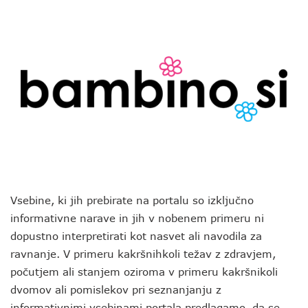
Vsebine, ki jih prebirate na portalu so izključno
informativne narave in jih v nobenem primeru ni
dopustno interpretirati kot nasvet ali navodila za
ravnanje. V primeru kakršnihkoli težav z zdravjem,
počutjem ali stanjem oziroma v primeru kakršnikoli
dvomov ali pomislekov pri seznanjanju z
informativnimi vsebinami portala predlagamo, da se