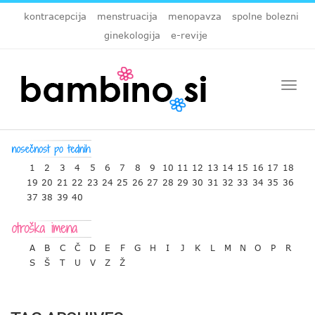
kontracepcija
menstruacija
menopavza
spolne bolezni
ginekologija
e-revije
Togg
navi
1
2
3
4
5
6
7
8
9
10
11
12
13
14
15
16
17
18
19
20
21
22
23
24
25
26
27
28
29
30
31
32
33
34
35
36
37
38
39
40
A
B
C
Č
D
E
F
G
H
I
J
K
L
M
N
O
P
R
S
Š
T
U
V
Z
Ž