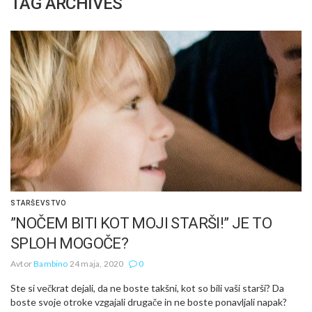
TAG ARCHIVES
STARŠEVSTVO
”NOČEM BITI KOT MOJI STARŠI!” JE TO
SPLOH MOGOČE?
Avtor
Bambino
24 maja, 2020
0
Ste si večkrat dejali, da ne boste takšni, kot so bili vaši starši? Da
boste svoje otroke vzgajali drugače in ne boste ponavljali napak?