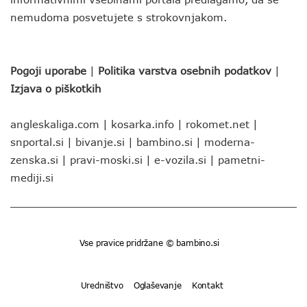
nemudoma posvetujete s strokovnjakom.
Pogoji uporabe
|
Politika varstva osebnih podatkov
|
Izjava o piškotkih
angleskaliga.com
|
kosarka.info
|
rokomet.net
|
snportal.si
|
bivanje.si
|
bambino.si
|
moderna-
zenska.si
|
pravi-moski.si
|
e-vozila.si
|
pametni-
mediji.si
Vse pravice pridržane © bambino.si
Uredništvo
Oglaševanje
Kontakt