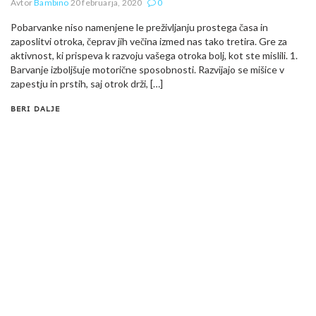
Avtor
Bambino
20 februarja, 2020
0
Pobarvanke niso namenjene le preživljanju prostega časa in
zaposlitvi otroka, čeprav jih večina izmed nas tako tretira. Gre za
aktivnost, ki prispeva k razvoju vašega otroka bolj, kot ste mislili. 1.
Barvanje izboljšuje motorične sposobnosti. Razvijajo se mišice v
zapestju in prstih, saj otrok drži, […]
BERI DALJE