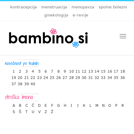
kontracepcija
menstruacija
menopavza
spolne bolezni
ginekologija
e-revije
Togg
navi
1
2
3
4
5
6
7
8
9
10
11
12
13
14
15
16
17
18
19
20
21
22
23
24
25
26
27
28
29
30
31
32
33
34
35
36
37
38
39
40
A
B
C
Č
D
E
F
G
H
I
J
K
L
M
N
O
P
R
S
Š
T
U
V
Z
Ž