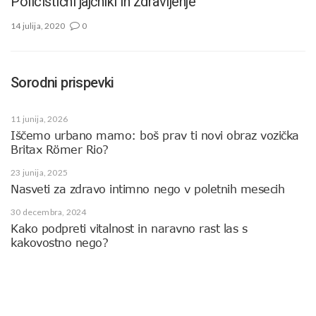
Policistični jajčniki in zdravljenje
14 julija, 2020
0
Sorodni prispevki
11 junija, 2026
Iščemo urbano mamo: boš prav ti novi obraz vozička
Britax Römer Rio?
23 junija, 2025
Nasveti za zdravo intimno nego v poletnih mesecih
30 decembra, 2024
Kako podpreti vitalnost in naravno rast las s
kakovostno nego?