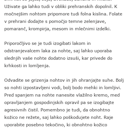
Uživate ga lahko tudi v obliki prehranskih dopolnil. K
močnejšim nohtom pripomore tudi folna kislina. Folate
v prehrani dodajte s pomočjo temne zelenjave,
pomaranč, krompirja, mesom in mlečnimi izdelki.
Priporočljivo se je tudi izogibati lakom in
odstranjevalcem laka za nohte, saj lahko uporaba
slednjih vaše nohte dodatno izsuši, kar privede do
krhkosti in lomljenja.
Odvadite se grizenja nohtov in jih ohranjajte suhe. Bolj
so nohti izpostavljeni vodi, bolj bodo mehki in lomljivi.
Pred spanjem na nohte nanesite vlažilno kremo, med
opravljanjem gospodinjskih opravil pa se izogibajte
agresivnih čistil. Pomembno je tudi, da obnohtno
kožico ne režete, saj lahko poškodujete noht. Raje
uporabite posebno tekočino, ki obnohtno kožico