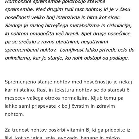
Hormonske spremembe povzročijo številne
spremembe. Med drugim tudi rast nohtov, ki je v času
nosečnosti veliko bolj intenzivna in hitra kot sicer.
Slednje je razlog hitrejšega metabolizma in cirkulacije,
ki nohtom omogočita več hranil. Spet druge nosečnice
pa se srečajo z ravno obratnimi, negativnimi
spremembami nohtov. Lomljivost lahko privede celo do
oniholizma, kar je stanje, ko noht odstopi od podlage.
Spremenjeno stanje nohtov med nosečnostjo je nekaj
kar ni stalno. Rast in tekstura nohtov se do starosti 6
mesecev vašega otroka normalizira. Kljub temu pa
lahko sami prispevate k bolj čvrstim in zdravim
nohtom.
Za trdnost nohtov poskrbi vitamin B, ki ga pridobite iz
šivil kot so jajca, soja, avokado, banane in mleko.