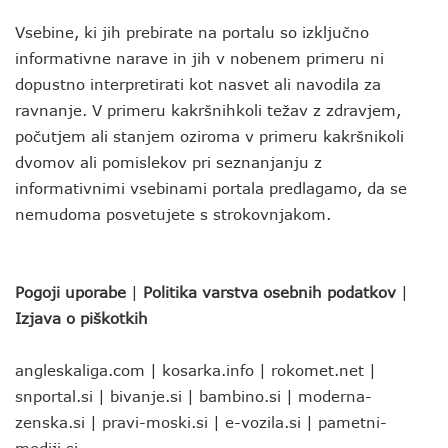
Vsebine, ki jih prebirate na portalu so izključno
informativne narave in jih v nobenem primeru ni
dopustno interpretirati kot nasvet ali navodila za
ravnanje. V primeru kakršnihkoli težav z zdravjem,
počutjem ali stanjem oziroma v primeru kakršnikoli
dvomov ali pomislekov pri seznanjanju z
informativnimi vsebinami portala predlagamo, da se
nemudoma posvetujete s strokovnjakom.
Pogoji uporabe
|
Politika varstva osebnih podatkov
|
Izjava o piškotkih
angleskaliga.com
|
kosarka.info
|
rokomet.net
|
snportal.si
|
bivanje.si
|
bambino.si
|
moderna-
zenska.si
|
pravi-moski.si
|
e-vozila.si
|
pametni-