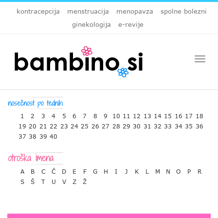
kontracepcija
menstruacija
menopavza
spolne bolezni
ginekologija
e-revije
Togg
navi
1
2
3
4
5
6
7
8
9
10
11
12
13
14
15
16
17
18
19
20
21
22
23
24
25
26
27
28
29
30
31
32
33
34
35
36
37
38
39
40
A
B
C
Č
D
E
F
G
H
I
J
K
L
M
N
O
P
R
S
Š
T
U
V
Z
Ž