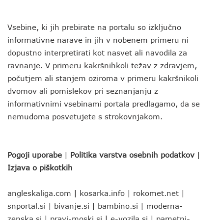
Vsebine, ki jih prebirate na portalu so izključno
informativne narave in jih v nobenem primeru ni
dopustno interpretirati kot nasvet ali navodila za
ravnanje. V primeru kakršnihkoli težav z zdravjem,
počutjem ali stanjem oziroma v primeru kakršnikoli
dvomov ali pomislekov pri seznanjanju z
informativnimi vsebinami portala predlagamo, da se
nemudoma posvetujete s strokovnjakom.
Pogoji uporabe
|
Politika varstva osebnih podatkov
|
Izjava o piškotkih
angleskaliga.com
|
kosarka.info
|
rokomet.net
|
snportal.si
|
bivanje.si
|
bambino.si
|
moderna-
zenska.si
|
pravi-moski.si
|
e-vozila.si
|
pametni-