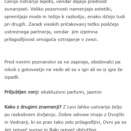
Cenijo notranjo lepoto, vendar dajejo prednost
zunanjosti. Veliko pozornosti namenjajo estetiki,
spremljajo modo in težijo k razkošju, enako iščejo tudi
pri drugih. Zaradi visokih pričakovanj težko poiščejo
ustreznega partnerja, vendar jim izjemna
prilagodljivost omogoča vztrajanje v zvezi.
Pred novimi poznanstvi se ne zapirajo, oboževalci pa
nikoli z gotovostjo ne vedo ali so v igri ali so iz igre že
izpadli.
Priljubljen vonj:
ekskluzivni parfumi, jasmin
Kako z drugimi znamenji?
Z Levi lahko ustvarijo željo
po razkošnem življenju. Dobre odnose imajo z Dvojčki
in Vodnarji, ki so prav tako zelo prilagodljivi, Ovni pa so
jim preveč surovi in Raki preveč občutljivi.