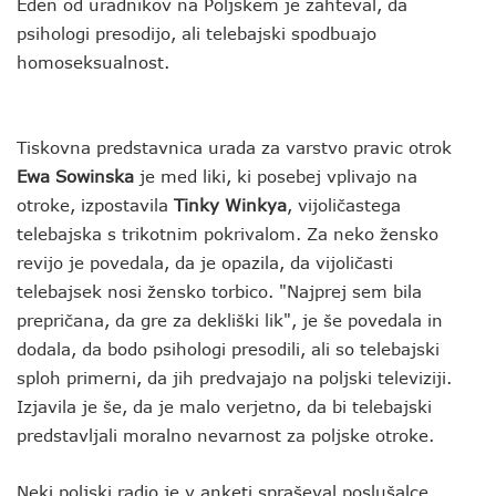
Eden od uradnikov na Poljskem je zahteval, da
psihologi presodijo, ali telebajski spodbuajo
homoseksualnost.
Tiskovna predstavnica urada za varstvo pravic otrok
Ewa Sowinska
je med liki, ki posebej vplivajo na
otroke, izpostavila
Tinky Winkya
, vijoličastega
telebajska s trikotnim pokrivalom. Za neko žensko
revijo je povedala, da je opazila, da vijoličasti
telebajsek nosi žensko torbico. "Najprej sem bila
prepričana, da gre za dekliški lik", je še povedala in
dodala, da bodo psihologi presodili, ali so telebajski
sploh primerni, da jih predvajajo na poljski televiziji.
Izjavila je še, da je malo verjetno, da bi telebajski
predstavljali moralno nevarnost za poljske otroke.
Neki poljski radio je v anketi spraševal poslušalce,