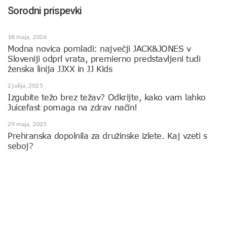
Sorodni prispevki
18 maja, 2026
Modna novica pomladi: največji JACK&JONES v
Sloveniji odprl vrata, premierno predstavljeni tudi
ženska linija JJXX in JJ Kids
2 julija, 2025
Izgubite težo brez težav? Odkrijte, kako vam lahko
Juicefast pomaga na zdrav način!
29 maja, 2025
Prehranska dopolnila za družinske izlete. Kaj vzeti s
seboj?