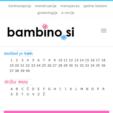
kontracepcija
menstruacija
menopavza
spolne bolezni
ginekologija
e-revije
Togg
navi
1
2
3
4
5
6
7
8
9
10
11
12
13
14
15
16
17
18
19
20
21
22
23
24
25
26
27
28
29
30
31
32
33
34
35
36
37
38
39
40
A
B
C
Č
D
E
F
G
H
I
J
K
L
M
N
O
P
R
S
Š
T
U
V
Z
Ž