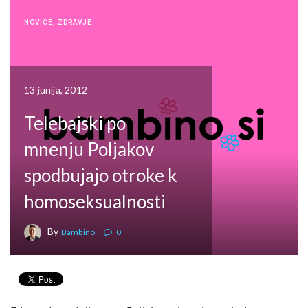
NOVICE
,
ZDRAVJE
13 junija, 2012
Telebajski po
mnenju Poljakov
spodbujajo otroke k
homoseksualnosti
By
Bambino
0