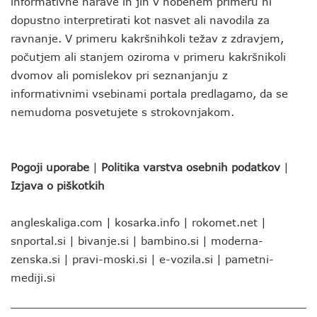
informativne narave in jih v nobenem primeru ni
dopustno interpretirati kot nasvet ali navodila za
ravnanje. V primeru kakršnihkoli težav z zdravjem,
počutjem ali stanjem oziroma v primeru kakršnikoli
dvomov ali pomislekov pri seznanjanju z
informativnimi vsebinami portala predlagamo, da se
nemudoma posvetujete s strokovnjakom.
Pogoji uporabe
|
Politika varstva osebnih podatkov
|
Izjava o piškotkih
angleskaliga.com
|
kosarka.info
|
rokomet.net
|
snportal.si
|
bivanje.si
|
bambino.si
|
moderna-
zenska.si
|
pravi-moski.si
|
e-vozila.si
|
pametni-
mediji.si