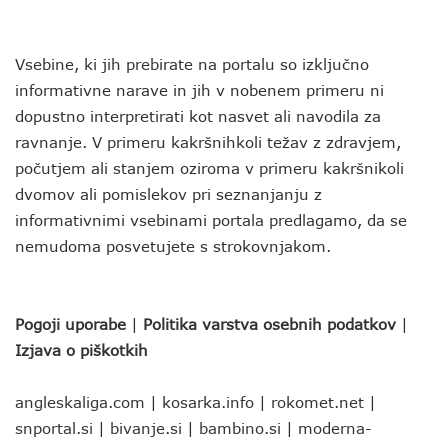
Vsebine, ki jih prebirate na portalu so izključno
informativne narave in jih v nobenem primeru ni
dopustno interpretirati kot nasvet ali navodila za
ravnanje. V primeru kakršnihkoli težav z zdravjem,
počutjem ali stanjem oziroma v primeru kakršnikoli
dvomov ali pomislekov pri seznanjanju z
informativnimi vsebinami portala predlagamo, da se
nemudoma posvetujete s strokovnjakom.
Pogoji uporabe
|
Politika varstva osebnih podatkov
|
Izjava o piškotkih
angleskaliga.com
|
kosarka.info
|
rokomet.net
|
snportal.si
|
bivanje.si
|
bambino.si
|
moderna-