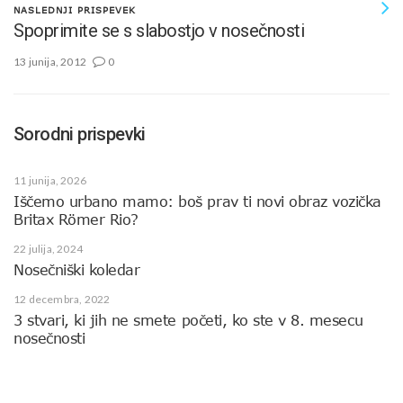
NASLEDNJI PRISPEVEK
Spoprimite se s slabostjo v nosečnosti
13 junija, 2012
0
Sorodni prispevki
11 junija, 2026
Iščemo urbano mamo: boš prav ti novi obraz vozička
Britax Römer Rio?
22 julija, 2024
Nosečniški koledar
12 decembra, 2022
3 stvari, ki jih ne smete početi, ko ste v 8. mesecu
nosečnosti