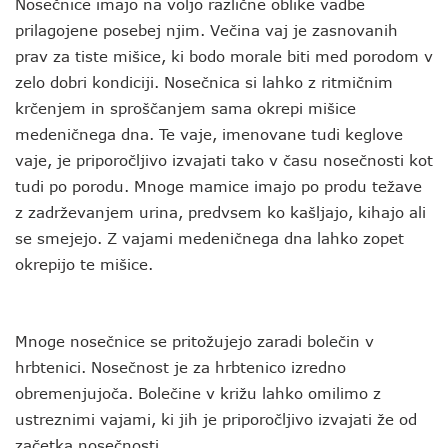
Nosečnice imajo na voljo različne oblike vadbe
prilagojene posebej njim. Večina vaj je zasnovanih
prav za tiste mišice, ki bodo morale biti med porodom v
zelo dobri kondiciji. Nosečnica si lahko z ritmičnim
krčenjem in sproščanjem sama okrepi mišice
medeničnega dna. Te vaje, imenovane tudi keglove
vaje, je priporočljivo izvajati tako v času nosečnosti kot
tudi po porodu. Mnoge mamice imajo po produ težave
z zadrževanjem urina, predvsem ko kašljajo, kihajo ali
se smejejo. Z vajami medeničnega dna lahko zopet
okrepijo te mišice.
Mnoge nosečnice se pritožujejo zaradi bolečin v
hrbtenici. Nosečnost je za hrbtenico izredno
obremenjujoča. Bolečine v križu lahko omilimo z
ustreznimi vajami, ki jih je priporočljivo izvajati že od
začetka nosečnosti.