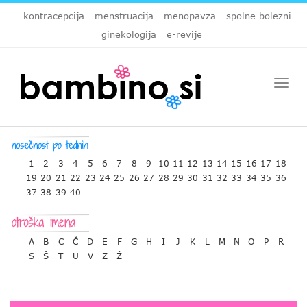
kontracepcija
menstruacija
menopavza
spolne bolezni
ginekologija
e-revije
Togg
navi
1
2
3
4
5
6
7
8
9
10
11
12
13
14
15
16
17
18
19
20
21
22
23
24
25
26
27
28
29
30
31
32
33
34
35
36
37
38
39
40
A
B
C
Č
D
E
F
G
H
I
J
K
L
M
N
O
P
R
S
Š
T
U
V
Z
Ž