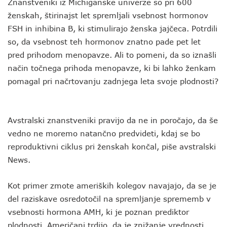
Znanstveniki iz Michiganske univerze so pri 600
ženskah, štirinajst let spremljali vsebnost hormonov
FSH in inhibina B, ki stimulirajo ženska jajčeca. Potrdili
so, da vsebnost teh hormonov znatno pade pet let
pred prihodom menopavze. Ali to pomeni, da so iznašli
način točnega prihoda menopavze, ki bi lahko ženkam
pomagal pri načrtovanju zadnjega leta svoje plodnosti?
Avstralski znanstveniki pravijo da ne in poročajo, da še
vedno ne moremo natančno predvideti, kdaj se bo
reproduktivni ciklus pri ženskah končal, piše avstralski
News.
Kot primer zmote ameriških kolegov navajajo, da se je
del raziskave osredotočil na spremljanje sprememb v
vsebnosti hormona AMH, ki je poznan prediktor
plodnosti. Američani trdijo, da je znižanje vrednosti