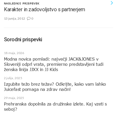
NASLEDNJI PRISPEVEK
Karakter in zadovoljstvo s partnerjem
13 junija, 2012
0
Sorodni prispevki
18 maja, 2026
Modna novica pomladi: največji JACK&JONES v
Sloveniji odprl vrata, premierno predstavljeni tudi
ženska linija JJXX in JJ Kids
2 julija, 2025
Izgubite težo brez težav? Odkrijte, kako vam lahko
Juicefast pomaga na zdrav način!
29 maja, 2025
Prehranska dopolnila za družinske izlete. Kaj vzeti s
seboj?