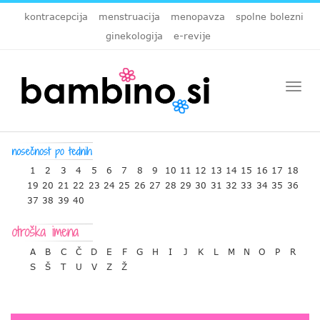
kontracepcija
menstruacija
menopavza
spolne bolezni
ginekologija
e-revije
Togg
navi
1
2
3
4
5
6
7
8
9
10
11
12
13
14
15
16
17
18
19
20
21
22
23
24
25
26
27
28
29
30
31
32
33
34
35
36
37
38
39
40
A
B
C
Č
D
E
F
G
H
I
J
K
L
M
N
O
P
R
S
Š
T
U
V
Z
Ž