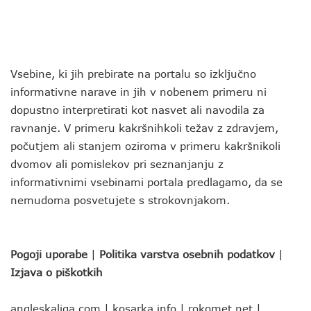
Vsebine, ki jih prebirate na portalu so izključno
informativne narave in jih v nobenem primeru ni
dopustno interpretirati kot nasvet ali navodila za
ravnanje. V primeru kakršnihkoli težav z zdravjem,
počutjem ali stanjem oziroma v primeru kakršnikoli
dvomov ali pomislekov pri seznanjanju z
informativnimi vsebinami portala predlagamo, da se
nemudoma posvetujete s strokovnjakom.
Pogoji uporabe
|
Politika varstva osebnih podatkov
|
Izjava o piškotkih
angleskaliga.com
|
kosarka.info
|
rokomet.net
|