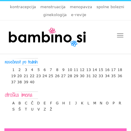
kontracepcija
menstruacija
menopavza
spolne bolezni
ginekologija
e-revije
Togg
navi
1
2
3
4
5
6
7
8
9
10
11
12
13
14
15
16
17
18
19
20
21
22
23
24
25
26
27
28
29
30
31
32
33
34
35
36
37
38
39
40
A
B
C
Č
D
E
F
G
H
I
J
K
L
M
N
O
P
R
S
Š
T
U
V
Z
Ž