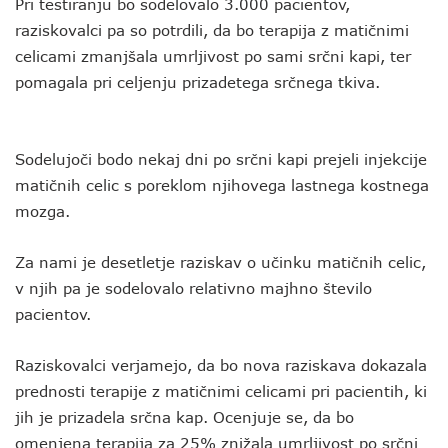
Pri testiranju bo sodelovalo 3.000 pacientov,
raziskovalci pa so potrdili, da bo terapija z matičnimi
celicami zmanjšala umrljivost po sami srčni kapi, ter
pomagala pri celjenju prizadetega srčnega tkiva.
Sodelujoči bodo nekaj dni po srčni kapi prejeli injekcije
matičnih celic s poreklom njihovega lastnega kostnega
mozga.
Za nami je desetletje raziskav o učinku matičnih celic,
v njih pa je sodelovalo relativno majhno število
pacientov.
Raziskovalci verjamejo, da bo nova raziskava dokazala
prednosti terapije z matičnimi celicami pri pacientih, ki
jih je prizadela srčna kap. Ocenjuje se, da bo
omenjena terapija za 25% znižala umrljivost po srčni