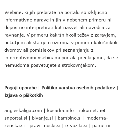
Vsebine, ki jih prebirate na portalu so izključno
informativne narave in jih v nobenem primeru ni
dopustno interpretirati kot nasvet ali navodila za
ravnanje. V primeru kakršnihkoli težav z zdravjem,
počutjem ali stanjem oziroma v primeru kakršnikoli
dvomov ali pomislekov pri seznanjanju z
informativnimi vsebinami portala predlagamo, da se
nemudoma posvetujete s strokovnjakom.
Pogoji uporabe
|
Politika varstva osebnih podatkov
|
Izjava o piškotkih
angleskaliga.com
|
kosarka.info
|
rokomet.net
|
snportal.si
|
bivanje.si
|
bambino.si
|
moderna-
zenska.si
|
pravi-moski.si
|
e-vozila.si
|
pametni-