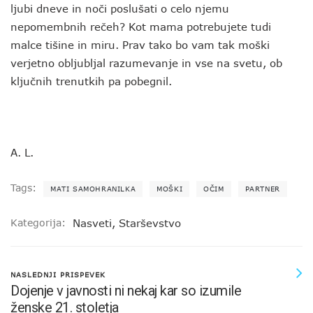
ljubi dneve in noči poslušati o celo njemu
nepomembnih rečeh? Kot mama potrebujete tudi
malce tišine in miru. Prav tako bo vam tak moški
verjetno obljubljal razumevanje in vse na svetu, ob
ključnih trenutkih pa pobegnil.
A. L.
Tags:
MATI SAMOHRANILKA
MOŠKI
OČIM
PARTNER
Kategorija:
Nasveti
,
Starševstvo
NASLEDNJI PRISPEVEK
Dojenje v javnosti ni nekaj kar so izumile
ženske 21. stoletja