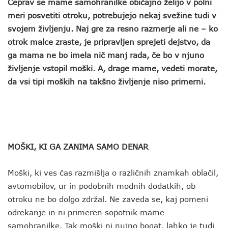
Čeprav se mame samohranilke običajno želijo v polni
meri posvetiti otroku, potrebujejo nekaj svežine tudi v
svojem življenju. Naj gre za resno razmerje ali ne – ko
otrok malce zraste, je pripravljen sprejeti dejstvo, da
ga mama ne bo imela nič manj rada, če bo v njuno
življenje vstopil moški. A, drage mame, vedeti morate,
da vsi tipi moških na takšno življenje niso primerni.
MOŠKI, KI GA ZANIMA SAMO DENAR
Moški, ki ves čas razmišlja o različnih znamkah oblačil,
avtomobilov, ur in podobnih modnih dodatkih, ob
otroku ne bo dolgo zdržal. Ne zaveda se, kaj pomeni
odrekanje in ni primeren sopotnik mame
samohranilke. Tak moški ni nujno bogat, lahko je tudi