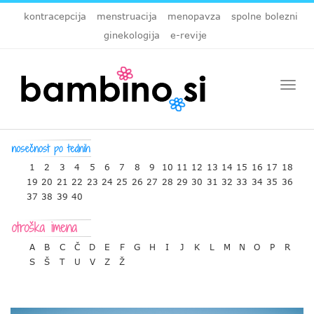
kontracepcija
menstruacija
menopavza
spolne bolezni
ginekologija
e-revije
Togg
navi
1
2
3
4
5
6
7
8
9
10
11
12
13
14
15
16
17
18
19
20
21
22
23
24
25
26
27
28
29
30
31
32
33
34
35
36
37
38
39
40
A
B
C
Č
D
E
F
G
H
I
J
K
L
M
N
O
P
R
S
Š
T
U
V
Z
Ž