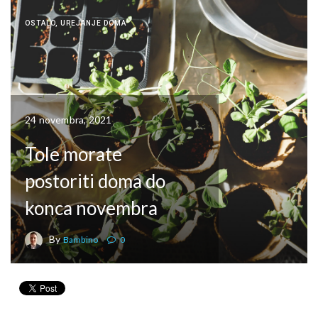
OSTALO
,
UREJANJE DOMA
24 novembra, 2021
Tole morate
postoriti doma do
konca novembra
By
Bambino
0