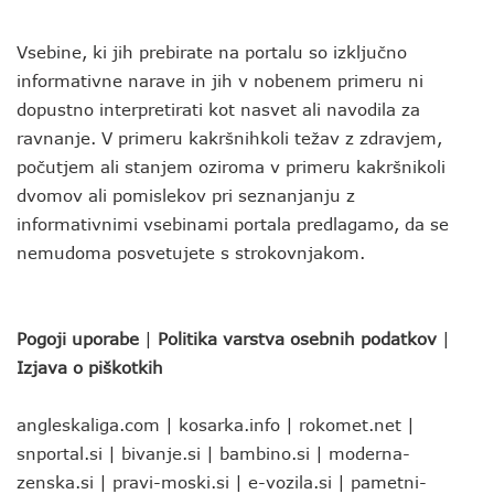
Vsebine, ki jih prebirate na portalu so izključno
informativne narave in jih v nobenem primeru ni
dopustno interpretirati kot nasvet ali navodila za
ravnanje. V primeru kakršnihkoli težav z zdravjem,
počutjem ali stanjem oziroma v primeru kakršnikoli
dvomov ali pomislekov pri seznanjanju z
informativnimi vsebinami portala predlagamo, da se
nemudoma posvetujete s strokovnjakom.
Pogoji uporabe
|
Politika varstva osebnih podatkov
|
Izjava o piškotkih
angleskaliga.com
|
kosarka.info
|
rokomet.net
|
snportal.si
|
bivanje.si
|
bambino.si
|
moderna-
zenska.si
|
pravi-moski.si
|
e-vozila.si
|
pametni-