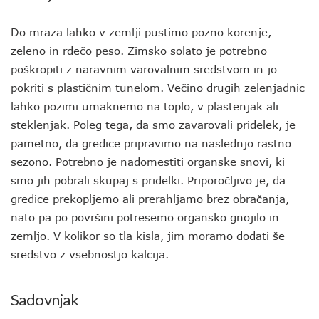
Do mraza lahko v zemlji pustimo pozno korenje,
zeleno in rdečo peso. Zimsko solato je potrebno
poškropiti z naravnim varovalnim sredstvom in jo
pokriti s plastičnim tunelom. Večino drugih zelenjadnic
lahko pozimi umaknemo na toplo, v plastenjak ali
steklenjak. Poleg tega, da smo zavarovali pridelek, je
pametno, da gredice pripravimo na naslednjo rastno
sezono. Potrebno je nadomestiti organske snovi, ki
smo jih pobrali skupaj s pridelki. Priporočljivo je, da
gredice prekopljemo ali prerahljamo brez obračanja,
nato pa po površini potresemo organsko gnojilo in
zemljo. V kolikor so tla kisla, jim moramo dodati še
sredstvo z vsebnostjo kalcija.
Sadovnjak