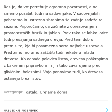
Res je, da vrt potrebuje ogromno pozornosti, a ne
smemo pozabiti tudi na sadovnjake. V sadovnjakih
poberemo in ustrezno shranimo še zadnje sadeže te
sezone. Priporočamo, da začnete z obrezovanjem
prostorastočih hrušk in jablan. Prav tako se lahko lotite
tudi presajanja sadnega drevja. Pred tem dobro
premislite, kje bi posamezna sorta najbolje uspevala.
Pred zimo moramo zaščititi tudi nekatera mlada
drevesa. Ko odpade polovica listov, drevesa poškropimo
z bakrenim pripravkom in jih tako zavarujemo pred
glivičnimi boleznimi. Vajo ponovimo tudi, ko drevesa
ostanejo brez listov.
Kategorija:
ostalo
,
Urejanje doma
NASLEDNJI PRISPEVEK