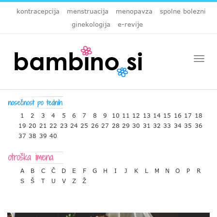
kontracepcija
menstruacija
menopavza
spolne bolezni
ginekologija
e-revije
Togg
navi
1
2
3
4
5
6
7
8
9
10
11
12
13
14
15
16
17
18
19
20
21
22
23
24
25
26
27
28
29
30
31
32
33
34
35
36
37
38
39
40
A
B
C
Č
D
E
F
G
H
I
J
K
L
M
N
O
P
R
S
Š
T
U
V
Z
Ž