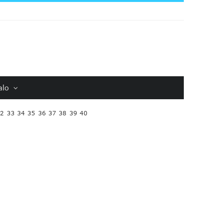
alo
32
33
34
35
36
37
38
39
40