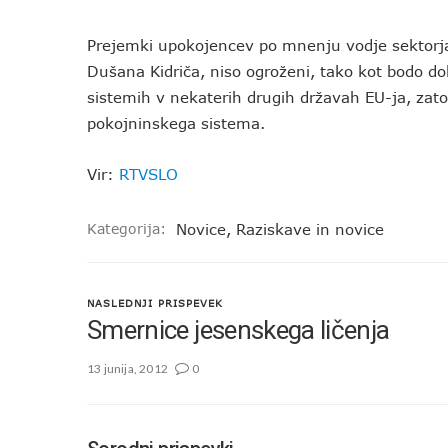
Prejemki upokojencev po mnenju vodje sektorja 
Dušana Kidriča, niso ogroženi, tako kot bodo d
sistemih v nekaterih drugih državah EU-ja, zat
pokojninskega sistema.
Vir:
RTVSLO
Kategorija:
Novice
,
Raziskave in novice
NASLEDNJI PRISPEVEK
Smernice jesenskega ličenja
13 junija, 2012
0