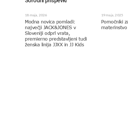
Sorodni prispevki
18 maja, 2026
19 maja, 2025
Modna novica pomladi:
Pomočniki z
največji JACK&JONES v
materinstvo
Sloveniji odprl vrata,
premierno predstavljeni tudi
ženska linija JJXX in JJ Kids