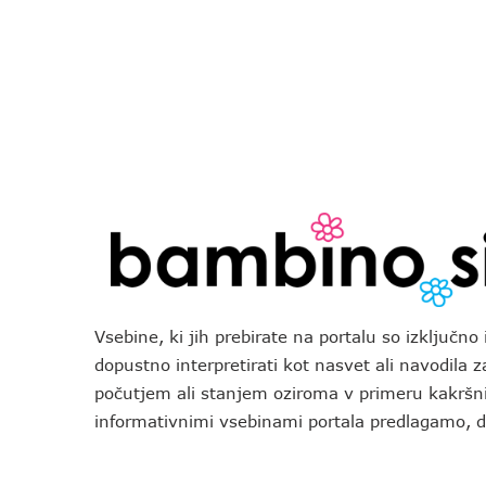
Vsebine, ki jih prebirate na portalu so izključn
dopustno interpretirati kot nasvet ali navodila 
počutjem ali stanjem oziroma v primeru kakršni
informativnimi vsebinami portala predlagamo,