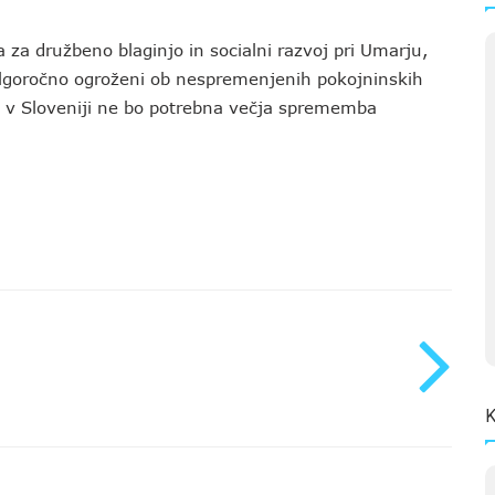
za družbeno blaginjo in socialni razvoj pri Umarju,
olgoročno ogroženi ob nespremenjenih pokojninskih
o v Sloveniji ne bo potrebna večja sprememba
K