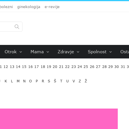
bolezni
ginekologija
e-revije
Otrok
Mama
Zdravje
Spolnost
Ost
1
12
13
14
15
16
17
18
19
20
21
22
23
24
25
26
27
28
29
30
31
J
K
L
M
N
O
P
R
S
Š
T
U
V
Z
Ž