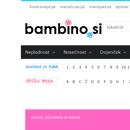
kontracepcija
menstruacija
menopavza
spolne 
Neplodnost
Nosečnost
Dojenček
1
2
3
4
5
6
7
8
9
10
1
A
B
C
Č
D
E
F
G
H
I
NOVICE
,
RAZISKAVE IN NOVICE