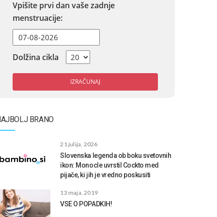
Vpišite prvi dan vaše zadnje
menstruacije:
Dolžina cikla
IZRAČUNAJ
NAJBOLJ BRANO
21 julija, 2026
Slovenska legenda ob boku svetovnih
ikon: Monocle uvrstil Cockto med
pijače, ki jih je vredno poskusiti
13 maja, 2019
VSE O POPADKIH!