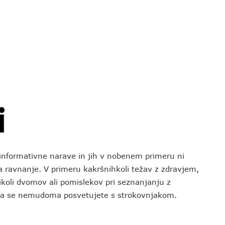
o informativne narave in jih v nobenem primeru ni
za ravnanje. V primeru kakršnihkoli težav z zdravjem,
koli dvomov ali pomislekov pri seznanjanju z
 da se nemudoma posvetujete s strokovnjakom.