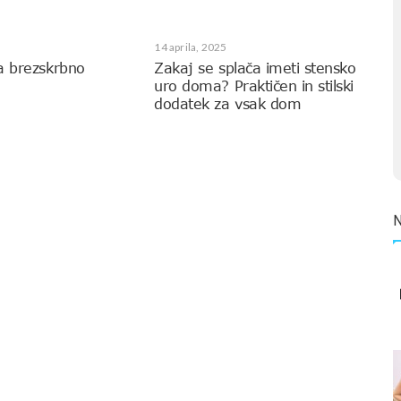
14 aprila, 2025
a brezskrbno
Zakaj se splača imeti stensko
uro doma? Praktičen in stilski
dodatek za vsak dom