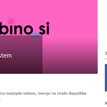
S
istem
no nastopile težave, menijo na Uradu Republike
.
K