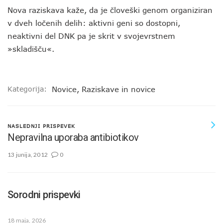
Nova raziskava kaže, da je človeški genom organiziran
v dveh ločenih delih: aktivni geni so dostopni,
neaktivni del DNK pa je skrit v svojevrstnem
»skladišču«.
Kategorija:
Novice
,
Raziskave in novice
NASLEDNJI PRISPEVEK
Nepravilna uporaba antibiotikov
13 junija, 2012
0
Sorodni prispevki
18 maja, 2026