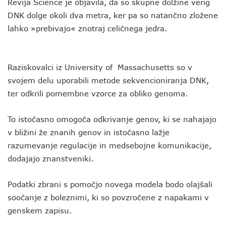
Revija Science je objavila, da so skupne dolžine verig
DNK dolge okoli dva metra, ker pa so natančno zložene
lahko »prebivajo« znotraj celičnega jedra.
Raziskovalci iz University of Massachusetts so v
svojem delu uporabili metode sekvencioniranja DNK,
ter odkrili pomembne vzorce za obliko genoma.
To istočasno omogoča odkrivanje genov, ki se nahajajo
v bližini že znanih genov in istočasno lažje
razumevanje regulacije in medsebojne komunikacije,
dodajajo znanstveniki.
Podatki zbrani s pomočjo novega modela bodo olajšali
soočanje z boleznimi, ki so povzročene z napakami v
genskem zapisu.