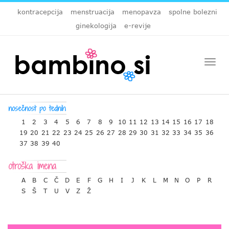
kontracepcija
menstruacija
menopavza
spolne bolezni
ginekologija
e-revije
Togg
navi
1
2
3
4
5
6
7
8
9
10
11
12
13
14
15
16
17
18
19
20
21
22
23
24
25
26
27
28
29
30
31
32
33
34
35
36
37
38
39
40
A
B
C
Č
D
E
F
G
H
I
J
K
L
M
N
O
P
R
S
Š
T
U
V
Z
Ž