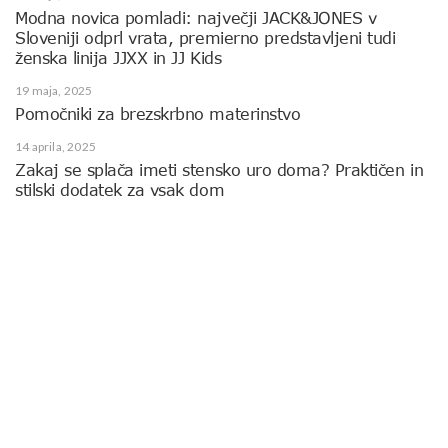
Modna novica pomladi: največji JACK&JONES v
Sloveniji odprl vrata, premierno predstavljeni tudi
ženska linija JJXX in JJ Kids
19 maja, 2025
Pomočniki za brezskrbno materinstvo
14 aprila, 2025
Zakaj se splača imeti stensko uro doma? Praktičen in
stilski dodatek za vsak dom