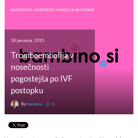
NOSEČNOST
,
NOSEČNOST NOVICE IN RAZISKAVE
18 januarja, 2013
Tromboembolija v
nosečnosti
pogostejša po IVF
postopku
By
Bambino
0