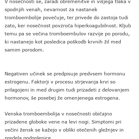
V nosečnosti se, zaradi obremenitve in višjega tlaka v
spodnjih venah, nevarnost za nastanek
tromboembolije povečuje, ter privede do zastoja tudi
zato, ker nosečnost povzroča hiperkoagubilnost. Kljub
temu pa se večina tromboembulov razvije po porodu,
ki nastanejo kot posledica poškodb krvnih žil med
samim porodom.
Negativen učinek se predpisuje predvsem hormonu
estrogenu. Faktorji v procesu strjevanja krvi so
prilagojeni in med drugim tudi prizadeti z delovanjem
hormonov, še posebej že omenjenega estrogena.
Venska tromboembolija v nosečnosti običajno
prizadene globoke vene na levi nogi. Simptomi pri
večini žensk se kažejo v obliki otečenih gležnjev in
predela podgolenice.