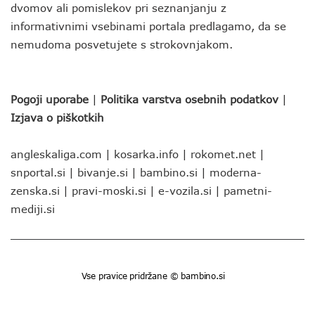
dvomov ali pomislekov pri seznanjanju z
informativnimi vsebinami portala predlagamo, da se
nemudoma posvetujete s strokovnjakom.
Pogoji uporabe
|
Politika varstva osebnih podatkov
|
Izjava o piškotkih
angleskaliga.com
|
kosarka.info
|
rokomet.net
|
snportal.si
|
bivanje.si
|
bambino.si
|
moderna-
zenska.si
|
pravi-moski.si
|
e-vozila.si
|
pametni-
mediji.si
Vse pravice pridržane © bambino.si