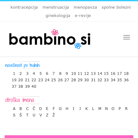
kontracepcija
menstruacija
menopavza
spolne bolezni
ginekologija
e-revije
Togg
navi
1
2
3
4
5
6
7
8
9
10
11
12
13
14
15
16
17
18
19
20
21
22
23
24
25
26
27
28
29
30
31
32
33
34
35
36
37
38
39
40
A
B
C
Č
D
E
F
G
H
I
J
K
L
M
N
O
P
R
S
Š
T
U
V
Z
Ž