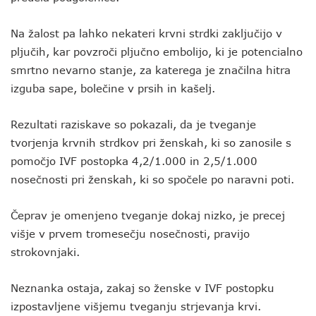
Na žalost pa lahko nekateri krvni strdki zaključijo v
pljučih, kar povzroči pljučno embolijo, ki je potencialno
smrtno nevarno stanje, za katerega je značilna hitra
izguba sape, bolečine v prsih in kašelj.
Rezultati raziskave so pokazali, da je tveganje
tvorjenja krvnih strdkov pri ženskah, ki so zanosile s
pomočjo IVF postopka 4,2/1.000 in 2,5/1.000
nosečnosti pri ženskah, ki so spočele po naravni poti.
Čeprav je omenjeno tveganje dokaj nizko, je precej
višje v prvem tromesečju nosečnosti, pravijo
strokovnjaki.
Neznanka ostaja, zakaj so ženske v IVF postopku
izpostavljene višjemu tveganju strjevanja krvi.