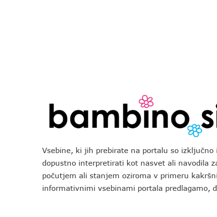
Vsebine, ki jih prebirate na portalu so izključn
dopustno interpretirati kot nasvet ali navodila 
počutjem ali stanjem oziroma v primeru kakršni
informativnimi vsebinami portala predlagamo,