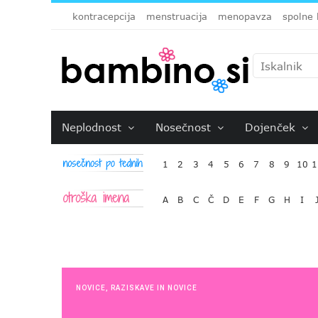
kontracepcija
menstruacija
menopavza
spolne 
Neplodnost
Nosečnost
Dojenček
1
2
3
4
5
6
7
8
9
10
1
A
B
C
Č
D
E
F
G
H
I
NOVICE
,
RAZISKAVE IN NOVICE