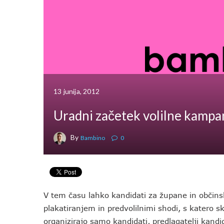
13 junija, 2012
Uradni začetek volilne kampa
By
Bambino
0
V tem času lahko kandidati za župane in občinsk
plakatiranjem in predvolilnimi shodi, s katero s
organizirajo samo kandidati, predlagatelji kandid