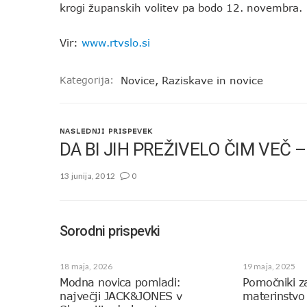
krogi županskih volitev pa bodo 12. novembra.
Vir:
www.rtvslo.si
Kategorija:
Novice
,
Raziskave in novice
NASLEDNJI PRISPEVEK
DA BI JIH PREŽIVELO ČIM VEČ
13 junija, 2012
0
Sorodni prispevki
18 maja, 2026
19 maja, 2025
Modna novica pomladi:
Pomočniki z
največji JACK&JONES v
materinstvo