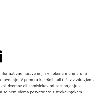
o informativne narave in jih v nobenem primeru ni
za ravnanje. V primeru kakršnihkoli težav z zdravjem,
koli dvomov ali pomislekov pri seznanjanju z
 da se nemudoma posvetujete s strokovnjakom.