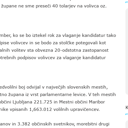
a župane ne sme preseči 40 tolarjev na volivca oz.
er, ko se bo iztekel rok za vlaganje kandidatur tako
odpise volivcev in se bodo za stolčke potegovali kot
kalnih volitev sta obvezna 20-odstotna zastopanost
otrebnih podpisov volivcev za vlaganje kandidatur
redvolilni boj odvijal v največjih slovenskih mestih,
utno župana iz vrst parlamentarne levice. V teh mestih
občini Ljubljana 221.725 in Mestni občini Maribor
K
enike vpisanih 1,663.012 volilnih upravičencev.
panov in 3.382 občinskih svetnikov, morebitni drugi