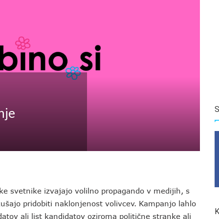
S
nje
e svetnike izvajajo volilno propagando v medijih, s
kušajo pridobiti naklonjenost volivcev. Kampanjo lahlo
K
atov ali list kandidatov oziroma politične stranke ali