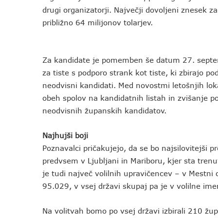
drugi organizatorji. Največji dovoljeni znesek z
približno 64 milijonov tolarjev.
Za kandidate je pomemben še datum 27. septemb
za tiste s podporo strank kot tiste, ki zbirajo p
neodvisni kandidati. Med novostmi letošnjih lo
obeh spolov na kandidatnih listah in zvišanje p
neodvisnih županskih kandidatov.
Najhujši boji
Poznavalci pričakujejo, da se bo najsilovitejši p
predvsem v Ljubljani in Mariboru, kjer sta tren
je tudi največ volilnih upravičencev – v Mestni 
95.029, v vsej državi skupaj pa je v volilne im
Na volitvah bomo po vsej državi izbirali 210 žu