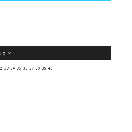
alo
32
33
34
35
36
37
38
39
40