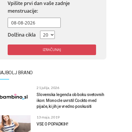
Vpišite prvi dan vaše zadnje
menstruacije:
Dolžina cikla
IZRAČUNAJ
NAJBOLJ BRANO
21 julija, 2026
Slovenska legenda ob boku svetovnih
ikon: Monocle uvrstil Cockto med
pijače, ki jih je vredno poskusiti
13 maja, 2019
VSE O POPADKIH!