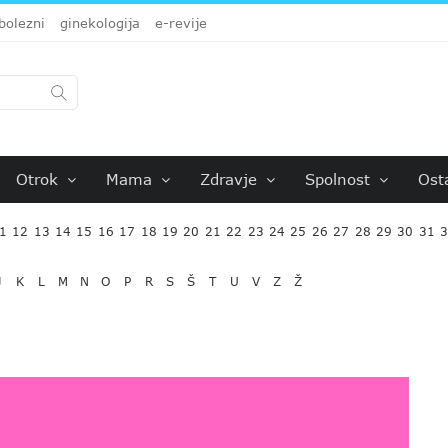
bolezni
ginekologija
e-revije
Otrok
Mama
Zdravje
Spolnost
Ost
1
12
13
14
15
16
17
18
19
20
21
22
23
24
25
26
27
28
29
30
31
J
K
L
M
N
O
P
R
S
Š
T
U
V
Z
Ž