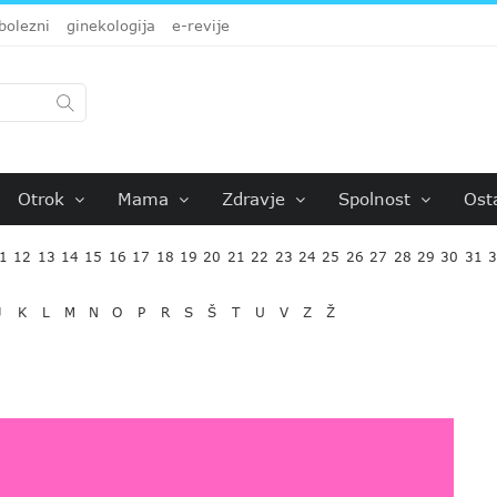
bolezni
ginekologija
e-revije
Otrok
Mama
Zdravje
Spolnost
Ost
1
12
13
14
15
16
17
18
19
20
21
22
23
24
25
26
27
28
29
30
31
J
K
L
M
N
O
P
R
S
Š
T
U
V
Z
Ž