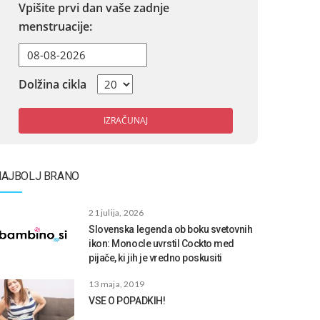
Vpišite prvi dan vaše zadnje
menstruacije:
Dolžina cikla
IZRAČUNAJ
NAJBOLJ BRANO
21 julija, 2026
Slovenska legenda ob boku svetovnih
ikon: Monocle uvrstil Cockto med
pijače, ki jih je vredno poskusiti
13 maja, 2019
VSE O POPADKIH!