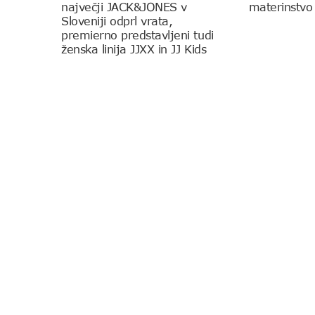
največji JACK&JONES v
materinstvo
Sloveniji odprl vrata,
premierno predstavljeni tudi
ženska linija JJXX in JJ Kids