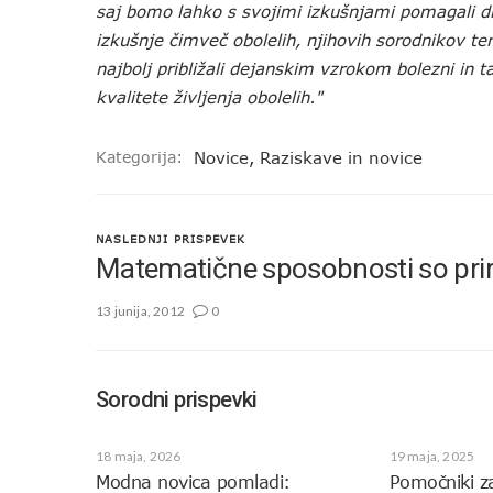
saj bomo lahko s svojimi izkušnjami pomagali dr
izkušnje čimveč obolelih, njihovih sorodnikov ter
najbolj približali dejanskim vzrokom bolezni in 
kvalitete življenja obolelih."
Kategorija:
Novice
,
Raziskave in novice
NASLEDNJI PRISPEVEK
Matematične sposobnosti so pri
13 junija, 2012
0
Sorodni prispevki
18 maja, 2026
19 maja, 2025
Modna novica pomladi:
Pomočniki z