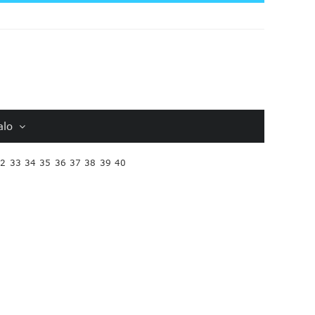
alo
32
33
34
35
36
37
38
39
40