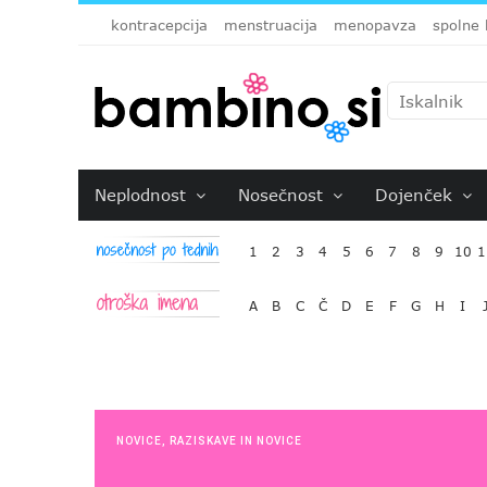
kontracepcija
menstruacija
menopavza
spolne 
Neplodnost
Nosečnost
Dojenček
1
2
3
4
5
6
7
8
9
10
1
A
B
C
Č
D
E
F
G
H
I
NOVICE
,
RAZISKAVE IN NOVICE