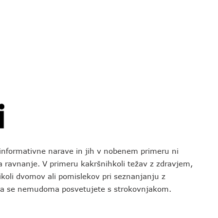
o informativne narave in jih v nobenem primeru ni
za ravnanje. V primeru kakršnihkoli težav z zdravjem,
koli dvomov ali pomislekov pri seznanjanju z
 da se nemudoma posvetujete s strokovnjakom.