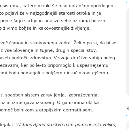
 sistema, katere vzroki še niso natančno opredeljeni.
o pojavi že v najzgodnejši starosti otroka in je
precejšnjo skrbjo in analizo sebe oziroma bolezni
 živimo boljše in kakovostnejše življenje.
več članov in strokovnega kadra. Želijo pa si, da bi se
 vse Slovenije in tujine, drugih specialistov,
seh področij zdravstva. V svoje društvo vabijo poleg
i težavami, ker bo le-to pripomoglo k uspešnejšemu
jami bodo pomagali k boljšemu in učinkovitejšemu
it, sodoben sistem zdravljenja, izobraževanja,
miz in izmenjava izkušenj. Organizirana oblika
K
v pomoč bolnikom z atopijskim dermatitisom.
dejala:
"Ustanovljeno društvo nam pomeni zelo veliko,