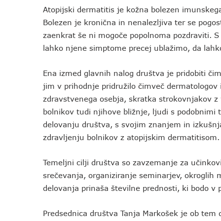
Atopijski dermatitis je kožna bolezen imunskega
Bolezen je kronična in nenalezljiva ter se pogost
zaenkrat še ni mogoče popolnoma pozdraviti. S 
lahko njene simptome precej ublažimo, da lahko
Ena izmed glavnih nalog društva je pridobiti čim
jim v prihodnje pridružilo čimveč dermatologov iz
zdravstvenega osebja, skratka strokovnjakov z v
bolnikov tudi njihove bližnje, ljudi s podobnim
delovanju društva, s svojim znanjem in izkušn
zdravljenju bolnikov z atopijskim dermatitisom.
Temeljni cilji društva so zavzemanje za učinkov
srečevanja, organiziranje seminarjev, okroglih 
delovanja prinaša številne prednosti, ki bodo 
Predsednica društva Tanja Markošek je ob tem 