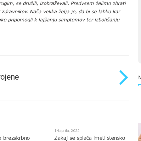
ugim, se družili, izobraževali. Predvsem želimo zbrati
 zdravnikov. Naša velika želja je, da bi se lahko kar
tako pripomogli k lajšanju simptomov ter izboljšanju
rojene
14 aprila, 2025
a brezskrbno
Zakaj se splača imeti stensko