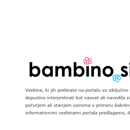
Vsebine, ki jih prebirate na portalu so izključn
dopustno interpretirati kot nasvet ali navodila 
počutjem ali stanjem oziroma v primeru kakršni
informativnimi vsebinami portala predlagamo,