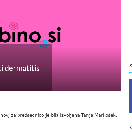
S
i dermatitis
ov, za predsednico je bila izvoljena Tanja Markošek.
K