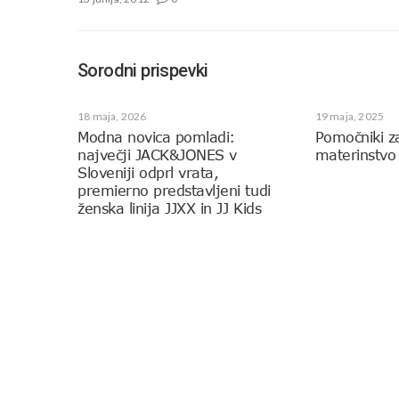
Sorodni prispevki
18 maja, 2026
19 maja, 2025
Modna novica pomladi:
Pomočniki z
največji JACK&JONES v
materinstvo
Sloveniji odprl vrata,
premierno predstavljeni tudi
ženska linija JJXX in JJ Kids