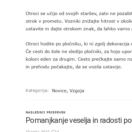
Otroci se učijo od svojih staršev, zato ne pozab
otrok v prometu. Vozniki znižajte hitrost v oko
ustavite in dajte otrokom znak, da lahko varno 
Otroci hodite po pločniku, ki ni zgolj dekoracij
Če cesti do šole ne sledijo pločniki, za hojo upo
koloni eden za drugim. Cesto prečkajte samo na p
in prehodu počakajte, da se vozila ustavijo.
Kategorija:
Novice
,
Vzgoja
NASLEDNJI PRISPEVEK
Pomanjkanje veselja in radosti p
13 junija, 2012
0