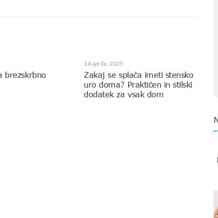
14 aprila, 2025
a brezskrbno
Zakaj se splača imeti stensko
uro doma? Praktičen in stilski
dodatek za vsak dom