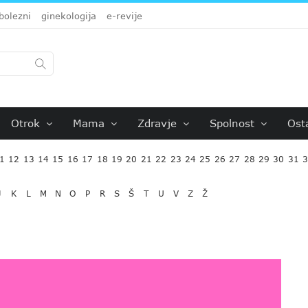
bolezni
ginekologija
e-revije
Otrok
Mama
Zdravje
Spolnost
Ost
1
12
13
14
15
16
17
18
19
20
21
22
23
24
25
26
27
28
29
30
31
J
K
L
M
N
O
P
R
S
Š
T
U
V
Z
Ž