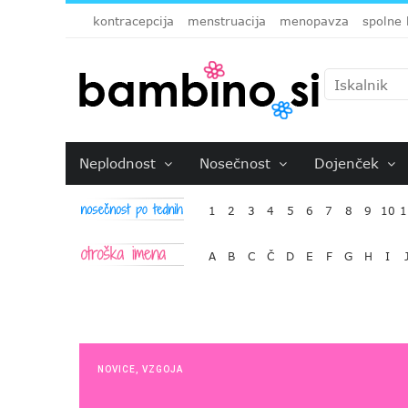
kontracepcija
menstruacija
menopavza
spolne 
Neplodnost
Nosečnost
Dojenček
1
2
3
4
5
6
7
8
9
10
1
A
B
C
Č
D
E
F
G
H
I
NOVICE
,
VZGOJA