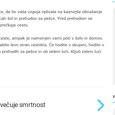
ite, da bo vaša vzgoja vplivala na kasnejše obnašanje
licah šol in prehodov za pešce. Pred prehodom se
prečkajo cesto.
a ceste, ampak je namenjen varni poti v šolo in domov.
rabite levo stran cestišča. Če hodite v skupini, hodite v
rehodih za pešce in ob zeleni luči. Kljub zeleni luči
K
ovečuje smrtnost