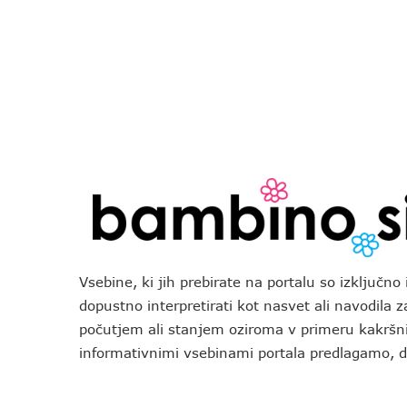
Vsebine, ki jih prebirate na portalu so izključn
dopustno interpretirati kot nasvet ali navodila 
počutjem ali stanjem oziroma v primeru kakršni
informativnimi vsebinami portala predlagamo,