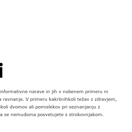
o informativne narave in jih v nobenem primeru ni
za ravnanje. V primeru kakršnihkoli težav z zdravjem,
koli dvomov ali pomislekov pri seznanjanju z
 da se nemudoma posvetujete s strokovnjakom.