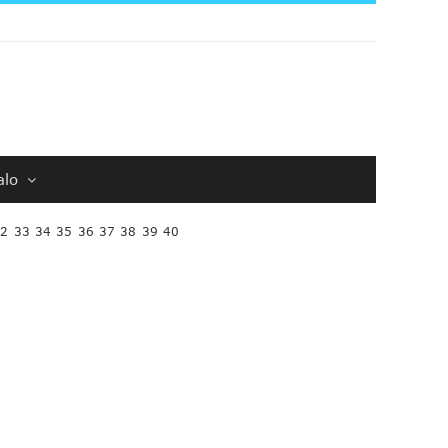
alo
32
33
34
35
36
37
38
39
40