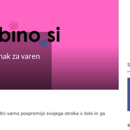
znak za varen
S
dni varno pospremijo svojega otroka v šolo in ga
K