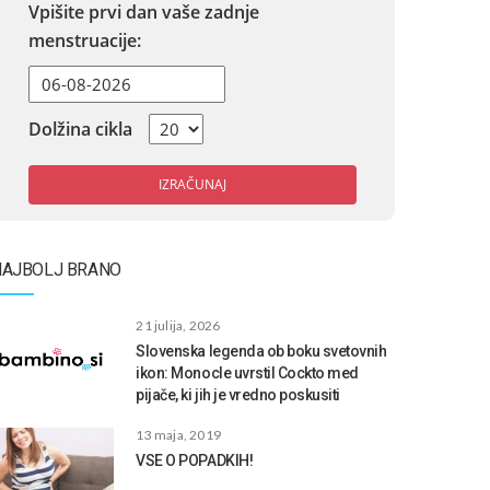
Vpišite prvi dan vaše zadnje
menstruacije:
Dolžina cikla
IZRAČUNAJ
NAJBOLJ BRANO
21 julija, 2026
Slovenska legenda ob boku svetovnih
ikon: Monocle uvrstil Cockto med
pijače, ki jih je vredno poskusiti
13 maja, 2019
VSE O POPADKIH!