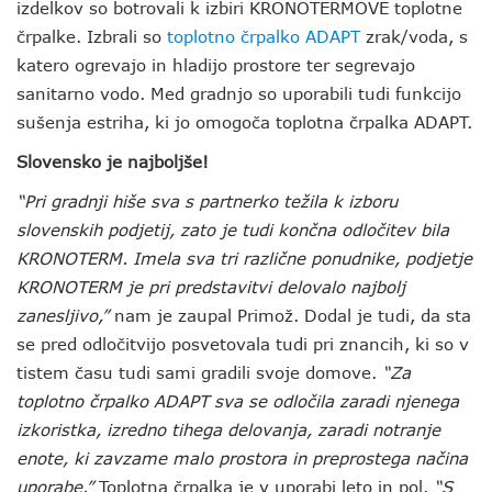
izdelkov so botrovali k izbiri KRONOTERMOVE toplotne
črpalke. Izbrali so
toplotno črpalko ADAPT
zrak/voda, s
katero ogrevajo in hladijo prostore ter segrevajo
sanitarno vodo. Med gradnjo so uporabili tudi funkcijo
sušenja estriha, ki jo omogoča toplotna črpalka ADAPT.
Slovensko je najboljše!
“Pri gradnji hiše sva s partnerko težila k izboru
slovenskih podjetij, zato je tudi končna odločitev bila
KRONOTERM
. Imela sva tri različne ponudnike, podjetje
KRONOTERM
je pri predstavitvi delovalo najbolj
zanesljivo,”
nam je zaupal Primož. Dodal je tudi, da sta
se pred odločitvijo posvetovala tudi pri znancih, ki so v
tistem času tudi sami gradili svoje domove.
“Za
toplotno črpalko ADAPT sva se odločila zaradi njenega
izkoristka, izredno tihega delovanja, zaradi notranje
enote, ki zavzame malo prostora in preprostega načina
uporabe.”
Toplotna črpalka je v uporabi leto in pol.
“S