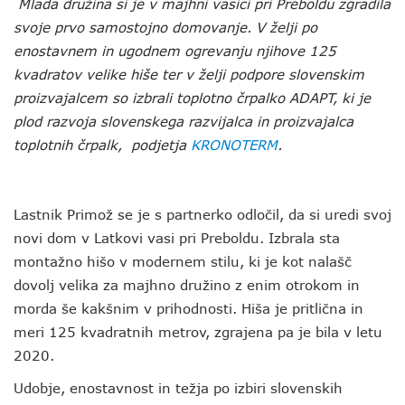
Mlada družina si je v majhni vasici pri Preboldu zgradila
svoje prvo samostojno domovanje. V želji po
enostavnem in ugodnem ogrevanju njihove 125
kvadratov velike hiše ter v želji podpore slovenskim
proizvajalcem so izbrali toplotno črpalko ADAPT, ki je
plod razvoja slovenskega razvijalca in proizvajalca
toplotnih črpalk, podjetja
KRONOTERM
.
Lastnik Primož se je s partnerko odločil, da si uredi svoj
novi dom v Latkovi vasi pri Preboldu. Izbrala sta
montažno hišo v modernem stilu, ki je kot nalašč
dovolj velika za majhno družino z enim otrokom in
morda še kakšnim v prihodnosti. Hiša je pritlična in
meri 125 kvadratnih metrov, zgrajena pa je bila v letu
2020.
Udobje, enostavnost in težja po izbiri slovenskih