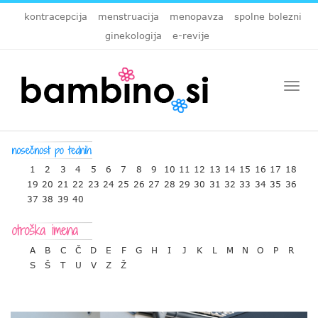
kontracepcija
menstruacija
menopavza
spolne bolezni
ginekologija
e-revije
Togg
navi
1
2
3
4
5
6
7
8
9
10
11
12
13
14
15
16
17
18
19
20
21
22
23
24
25
26
27
28
29
30
31
32
33
34
35
36
37
38
39
40
A
B
C
Č
D
E
F
G
H
I
J
K
L
M
N
O
P
R
S
Š
T
U
V
Z
Ž