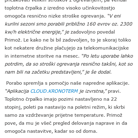
toplotna črpalka z izredno visoko učinkovitostjo
omogoča resnično nizke stroške ogrevanja.
“V eni
kurilni sezoni smo porabili približno 160 evrov oz. 2300
kw/h električne energije,” je
zadovoljno povedal
Primož. Le kako ne bi bil zadovoljen, to je skoraj toliko
kot nekatere družine plačujejo za telekomunikacijske
in internetne storitve na mesec.
“Po letu uporabe lahko
potrdim, da so stroški ogrevanja resnično takšni, kot so
nam bili na začetku predstavljeni,” je še dodal.
Porabo spremlja s pomočjo naše napredne aplikacije.
“Aplikacija
CLOUD.KRONOTERM
je izvrstna,”
pravi.
Toplotno črpalko imajo pozimi nastavljeno na 22
stopinj, poleti pa nastavijo na poletni režim, ki skrbi
samo za vzdrževanje prijetne temperature. Primož
pove, da mu je všeč pregled delovanja naprave in da
omogoča nastavitve, kadar so od doma.