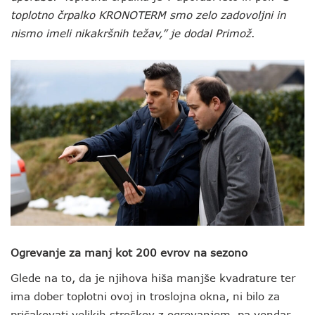
toplotno črpalko KRONOTERM smo zelo zadovoljni in
nismo imeli nikakršnih težav,” je dodal Primož
.
Ogrevanje za manj kot 200 evrov na sezono
Glede na to, da je njihova hiša manjše kvadrature ter
ima dober toplotni ovoj in troslojna okna, ni bilo za
pričakovati velikih stroškov z ogrevanjem, pa vendar