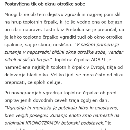
Postavljena tik ob oknu otroške sobe
Mnogi bi se ob tem dejstvu zgrozili in najprej pomislili
na hrup toplotnih črpalk, ki je še vedno ena od bojazni
pri izbiri naprave. Lastnik iz Prebolda se je prepričal, da
je lahko toplotno črpalko vgraditi tudi ob okno otroške
spalnice, saj je skoraj neslišna.
“V našem primeru je
zunanja v neposredni bližini okna otroške sobe, vendar
nikoli ni slišati hrupa.”
Toplotna črpalka ADAPT je
namreč ena najtišjih toplotnih črpalk v Evropi, tišja od
delovanja hladilnika. Veliko ljudi se mora čisto od blizu
prepričati, če sploh deluje.
Pri novogradnjah vgradnja toplotne črpalke ob pred
pripravljenih dovodnih ceveh traja zgolj en dan.
“Vgradnja in montaža je potekala hitro in enostavno,
brez večjih posegov. Zunanjo enoto smo namestili na
originalni KRONOTERMOV betonski podstavek,”
je