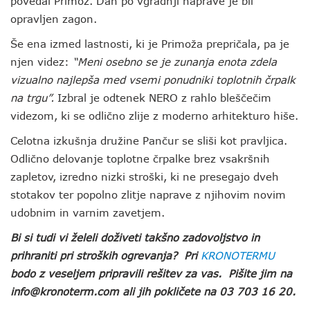
povedal Primož. Dan po vgradnji naprave je bil
opravljen zagon.
Še ena izmed lastnosti, ki je Primoža prepričala, pa je
njen videz:
“Meni osebno se je zunanja enota zdela
vizualno najlepša med vsemi ponudniki toplotnih črpalk
na trgu”.
Izbral je odtenek NERO z rahlo bleščečim
videzom, ki se odlično zlije z moderno arhitekturo hiše.
Celotna izkušnja družine Pančur se sliši kot pravljica.
Odlično delovanje toplotne črpalke brez vsakršnih
zapletov, izredno nizki stroški, ki ne presegajo dveh
stotakov ter popolno zlitje naprave z njihovim novim
udobnim in varnim zavetjem.
Bi si tudi vi želeli doživeti takšno zadovoljstvo in
prihraniti pri stroških ogrevanja? Pri
KRONOTERMU
bodo z veseljem pripravili rešitev za vas. Pišite jim na
info@kronoterm.com ali jih pokličete na 03 703 16 20.