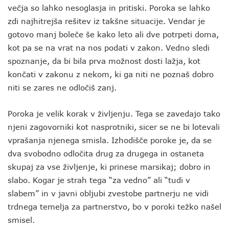
večja so lahko nesoglasja in pritiski. Poroka se lahko
zdi najhitrejša rešitev iz takšne situacije. Vendar je
gotovo manj boleče še kako leto ali dve potrpeti doma,
kot pa se na vrat na nos podati v zakon. Vedno sledi
spoznanje, da bi bila prva možnost dosti lažja, kot
končati v zakonu z nekom, ki ga niti ne poznaš dobro
niti se zares ne odločiš zanj.
Poroka je velik korak v življenju. Tega se zavedajo tako
njeni zagovorniki kot nasprotniki, sicer se ne bi lotevali
vprašanja njenega smisla. Izhodišče poroke je, da se
dva svobodno odločita drug za drugega in ostaneta
skupaj za vse življenje, ki prinese marsikaj; dobro in
slabo. Kogar je strah tega “za vedno” ali “tudi v
slabem” in v javni obljubi zvestobe partnerju ne vidi
trdnega temelja za partnerstvo, bo v poroki težko našel
smisel.