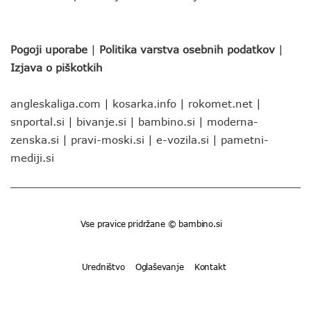
Pogoji uporabe
|
Politika varstva osebnih podatkov
|
Izjava o piškotkih
angleskaliga.com
|
kosarka.info
|
rokomet.net
|
snportal.si
|
bivanje.si
|
bambino.si
|
moderna-
zenska.si
|
pravi-moski.si
|
e-vozila.si
|
pametni-
mediji.si
Vse pravice pridržane © bambino.si
Uredništvo
Oglaševanje
Kontakt