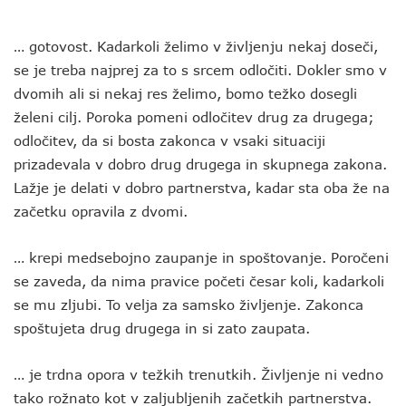
… gotovost. Kadarkoli želimo v življenju nekaj doseči,
se je treba najprej za to s srcem odločiti. Dokler smo v
dvomih ali si nekaj res želimo, bomo težko dosegli
želeni cilj. Poroka pomeni odločitev drug za drugega;
odločitev, da si bosta zakonca v vsaki situaciji
prizadevala v dobro drug drugega in skupnega zakona.
Lažje je delati v dobro partnerstva, kadar sta oba že na
začetku opravila z dvomi.
… krepi medsebojno zaupanje in spoštovanje. Poročeni
se zaveda, da nima pravice početi česar koli, kadarkoli
se mu zljubi. To velja za samsko življenje. Zakonca
spoštujeta drug drugega in si zato zaupata.
… je trdna opora v težkih trenutkih. Življenje ni vedno
tako rožnato kot v zaljubljenih začetkih partnerstva.