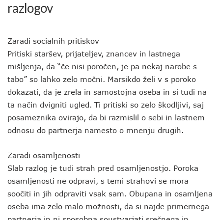
razlogov
Zaradi socialnih pritiskov
Pritiski staršev, prijateljev, znancev in lastnega
mišljenja, da “če nisi poročen, je pa nekaj narobe s
tabo” so lahko zelo močni. Marsikdo želi v s poroko
dokazati, da je zrela in samostojna oseba in si tudi na
ta način dvigniti ugled. Ti pritiski so zelo škodljivi, saj
posameznika ovirajo, da bi razmislil o sebi in lastnem
odnosu do partnerja namesto o mnenju drugih.
Zaradi osamljenosti
Slab razlog je tudi strah pred osamljenostjo. Poroka
osamljenosti ne odpravi, s temi strahovi se mora
soočiti in jih odpraviti vsak sam. Obupana in osamljena
oseba ima zelo malo možnosti, da si najde primernega
partnerja in ni sposobna soustvarjati srečnega in