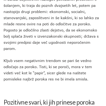
šolanjem, ki traja do poznih dvajsetih let, potem pa
nastopijo drugi problemi: ekonomski, socialni,
stanovanjski, zaposlitveni in še kakšni, ki so lahko za
mlade resne ovire na poti do odločitve za poroko.
Pogosto je odločilno zlasti dejstvo, da se ekonomsko
bolj splača živeti v izvenzakonski skupnosti; država s
svojimi predpisi daje več ugodnosti neporočenim
parom.
Kljub vsem negativnim trendom se pari še vedno
odločajo za poroko. Tisti, ki se poroči, mora v tem
videti več kot le “papir”, sicer glede na naštete
pomisleke najbrž poroka res ne bi imela smisla.
Pozitivne svari, ki jih prinese poroka