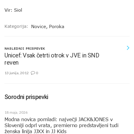
Vir: Siol
Kategorija:
Novice
,
Poroka
NASLEDNJI PRISPEVEK
Unicef: Vsak četrti otrok v JVE in SND
reven
13 junija, 2012
0
Sorodni prispevki
18 maja, 2026
Modna novica pomladi: največji JACK&JONES v
Sloveniji odprl vrata, premierno predstavljeni tudi
ženska linija JJXX in JJ Kids