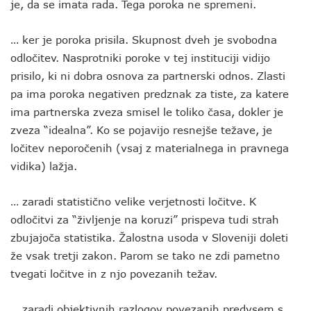
je, da se imata rada. Tega poroka ne spremeni.
… ker je poroka prisila. Skupnost dveh je svobodna
odločitev. Nasprotniki poroke v tej instituciji vidijo
prisilo, ki ni dobra osnova za partnerski odnos. Zlasti
pa ima poroka negativen predznak za tiste, za katere
ima partnerska zveza smisel le toliko časa, dokler je
zveza “idealna”. Ko se pojavijo resnejše težave, je
ločitev neporočenih (vsaj z materialnega in pravnega
vidika) lažja.
… zaradi statistično velike verjetnosti ločitve. K
odločitvi za “življenje na koruzi” prispeva tudi strah
zbujajoča statistika. Žalostna usoda v Sloveniji doleti
že vsak tretji zakon. Parom se tako ne zdi pametno
tvegati ločitve in z njo povezanih težav.
… zaradi objektivnih razlogov povezanih predvsem s