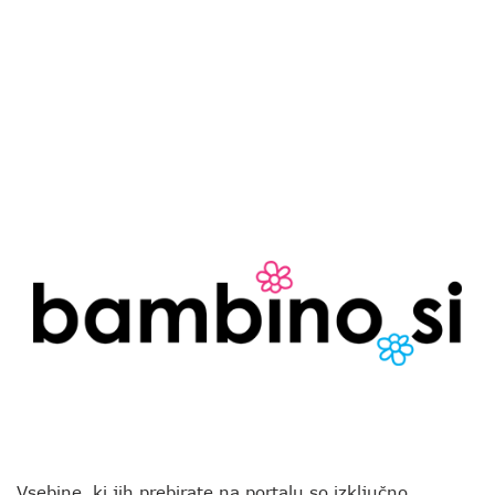
Vsebine, ki jih prebirate na portalu so izključno