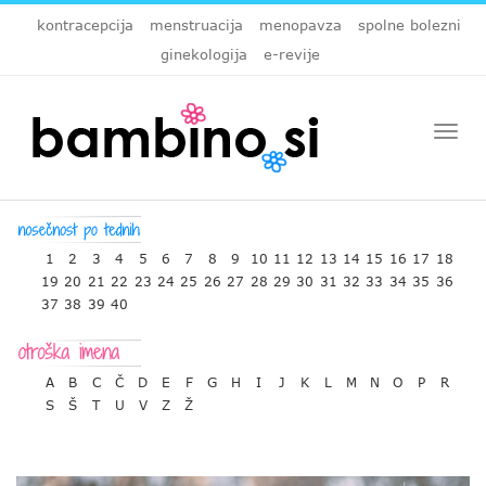
kontracepcija
menstruacija
menopavza
spolne bolezni
ginekologija
e-revije
Togg
navi
1
2
3
4
5
6
7
8
9
10
11
12
13
14
15
16
17
18
19
20
21
22
23
24
25
26
27
28
29
30
31
32
33
34
35
36
37
38
39
40
A
B
C
Č
D
E
F
G
H
I
J
K
L
M
N
O
P
R
S
Š
T
U
V
Z
Ž