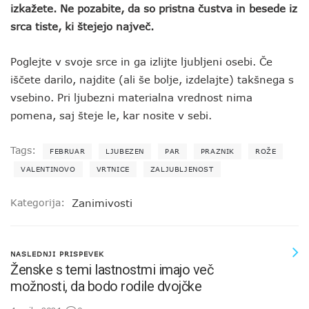
izkažete. Ne pozabite, da so pristna čustva in besede iz
srca tiste, ki štejejo največ.
Poglejte v svoje srce in ga izlijte ljubljeni osebi. Če
iščete darilo, najdite (ali še bolje, izdelajte) takšnega s
vsebino. Pri ljubezni materialna vrednost nima
pomena, saj šteje le, kar nosite v sebi.
Tags:
FEBRUAR
LJUBEZEN
PAR
PRAZNIK
ROŽE
VALENTINOVO
VRTNICE
ZALJUBLJENOST
Kategorija:
Zanimivosti
NASLEDNJI PRISPEVEK
Ženske s temi lastnostmi imajo več
možnosti, da bodo rodile dvojčke