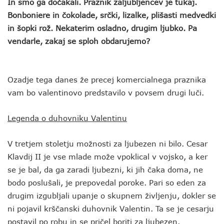
In smo ga dočakali. Praznik zaljubljencev je tukaj.
Bonboniere in čokolade, srčki, lizalke, plišasti medvedki
in šopki rož. Nekaterim osladno, drugim ljubko. Pa
vendarle, zakaj se sploh obdarujemo?
Ozadje tega danes že precej komercialnega praznika
vam bo valentinovo predstavilo v povsem drugi luči.
Legenda o duhovniku Valentinu
V tretjem stoletju možnosti za ljubezen ni bilo. Cesar
Klavdij II je vse mlade može vpoklical v vojsko, a ker
se je bal, da ga zaradi ljubezni, ki jih čaka doma, ne
bodo poslušali, je prepovedal poroke. Pari so eden za
drugim izgubljali upanje o skupnem življenju, dokler se
ni pojavil krščanski duhovnik Valentin. Ta se je cesarju
postavil po robu in se pričel boriti za ljubezen.