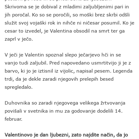
Skrivoma se je dobival z mladimi zaljubljenimi pari in
jih poročal. Ko so se poročili, so moški brez skrbi odšli
služit svoj vojaški rok in nihče ni ničesar posumil. Ko je
cesar to izvedel, je Valentina obsodil na smrt ter ga
zaprl v ječo.
V ječi je Valentin spoznal slepo ječarjevo hči in se
vanjo tudi zaljubil. Pred napovedano usmrtitvijo ji je z
barvo, ki jo je iztisnil iz vijolic, napisal pesem. Legenda
trdi, da je dekle zaradi njegovih prelepih besed
spregledalo.
Duhovnika so zaradi njegovega velikega žrtvovanja
povišali v svetnika in mu za godovanje dodelili 14.
februar.
Valentinovo je dan ljubezni, zato najdite način, da jo