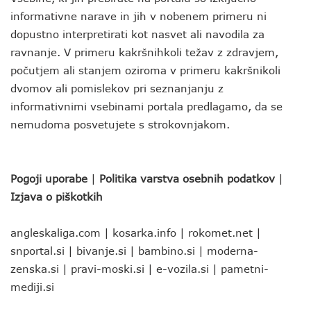
informativne narave in jih v nobenem primeru ni
dopustno interpretirati kot nasvet ali navodila za
ravnanje. V primeru kakršnihkoli težav z zdravjem,
počutjem ali stanjem oziroma v primeru kakršnikoli
dvomov ali pomislekov pri seznanjanju z
informativnimi vsebinami portala predlagamo, da se
nemudoma posvetujete s strokovnjakom.
Pogoji uporabe
|
Politika varstva osebnih podatkov
|
Izjava o piškotkih
angleskaliga.com
|
kosarka.info
|
rokomet.net
|
snportal.si
|
bivanje.si
|
bambino.si
|
moderna-
zenska.si
|
pravi-moski.si
|
e-vozila.si
|
pametni-
mediji.si