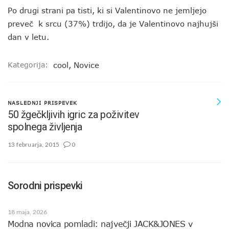
Po drugi strani pa tisti, ki si Valentinovo ne jemljejo
preveč k srcu (37%) trdijo, da je Valentinovo najhujši
dan v letu.
Kategorija:
cool
,
Novice
NASLEDNJI PRISPEVEK
50 žgečkljivih igric za poživitev
spolnega življenja
13 februarja, 2015
0
Sorodni prispevki
18 maja, 2026
Modna novica pomladi: največji JACK&JONES v