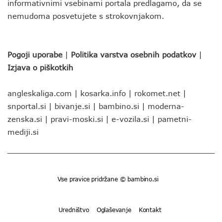
informativnimi vsebinami portala predlagamo, da se
nemudoma posvetujete s strokovnjakom.
Pogoji uporabe
|
Politika varstva osebnih podatkov
|
Izjava o piškotkih
angleskaliga.com
|
kosarka.info
|
rokomet.net
|
snportal.si
|
bivanje.si
|
bambino.si
|
moderna-
zenska.si
|
pravi-moski.si
|
e-vozila.si
|
pametni-
mediji.si
Vse pravice pridržane © bambino.si
Uredništvo
Oglaševanje
Kontakt