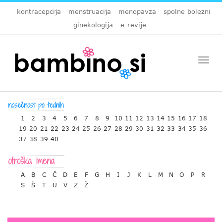
kontracepcija
menstruacija
menopavza
spolne bolezni
ginekologija
e-revije
Togg
navi
1
2
3
4
5
6
7
8
9
10
11
12
13
14
15
16
17
18
19
20
21
22
23
24
25
26
27
28
29
30
31
32
33
34
35
36
37
38
39
40
A
B
C
Č
D
E
F
G
H
I
J
K
L
M
N
O
P
R
S
Š
T
U
V
Z
Ž