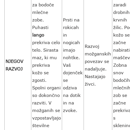
za bodoče
zaradi
mlečne
drobnih
zobe.
Prsti na
krvnih
Puhasti
rokicah
žilic. P
lango
in
kožo se
prekriva celo
nogicah
začne
Razvoj
telo. Sirasta
imajo
nabirati
možganskih
maz, ki mu
nohtke.
maščev
NJEGOV
povezav se
prekriva
Vaš
Zobna
RAZVOJ
nadaljuje.
kožo se
dojenček
snov
Nastajajo
zgosti.
se
bodočih
živci.
Spolni organi
odziva
mlečni
so dokončno
na dotik
zob se
razviti. V
in na
začne
možganih se
zvoke.
prekriva
vzpostavljajo
s
številne
sklenin