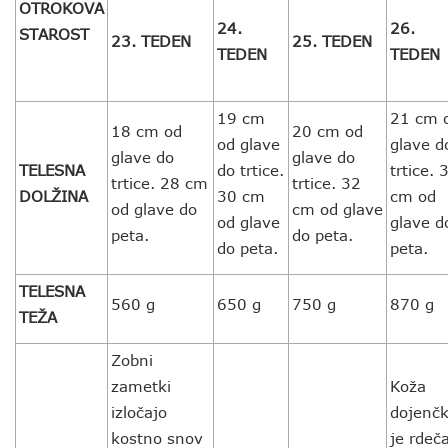
OTROKOVA
24.
26.
STAROST
23. TEDEN
25. TEDEN
TEDEN
TEDEN
19 cm
21 cm 
18 cm od
20 cm od
od glave
glave d
glave do
glave do
TELESNA
do trtice.
trtice. 
trtice. 28 cm
trtice. 32
DOLŽINA
30 cm
cm od
od glave do
cm od glave
od glave
glave d
peta.
do peta.
do peta.
peta.
TELESNA
560 g
650 g
750 g
870 g
TEŽA
Zobni
zametki
Koža
izločajo
dojenč
kostno snov
je rdeč