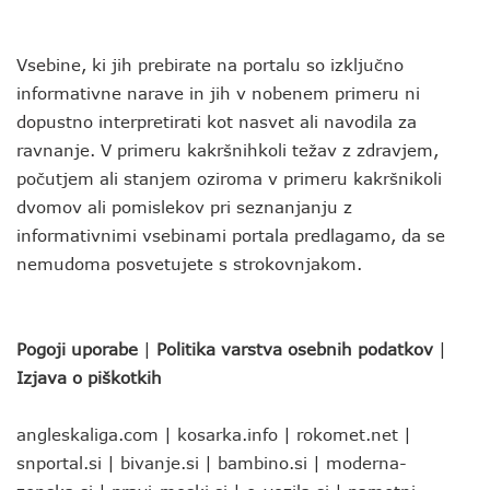
Vsebine, ki jih prebirate na portalu so izključno
informativne narave in jih v nobenem primeru ni
dopustno interpretirati kot nasvet ali navodila za
ravnanje. V primeru kakršnihkoli težav z zdravjem,
počutjem ali stanjem oziroma v primeru kakršnikoli
dvomov ali pomislekov pri seznanjanju z
informativnimi vsebinami portala predlagamo, da se
nemudoma posvetujete s strokovnjakom.
Pogoji uporabe
|
Politika varstva osebnih podatkov
|
Izjava o piškotkih
angleskaliga.com
|
kosarka.info
|
rokomet.net
|
snportal.si
|
bivanje.si
|
bambino.si
|
moderna-