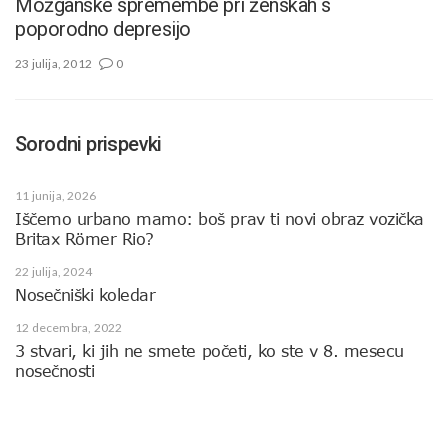
Možganske spremembe pri ženskah s
poporodno depresijo
23 julija, 2012
0
Sorodni prispevki
11 junija, 2026
Iščemo urbano mamo: boš prav ti novi obraz vozička
Britax Römer Rio?
22 julija, 2024
Nosečniški koledar
12 decembra, 2022
3 stvari, ki jih ne smete početi, ko ste v 8. mesecu
nosečnosti