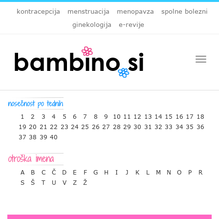
kontracepcija
menstruacija
menopavza
spolne bolezni
ginekologija
e-revije
Togg
navi
1
2
3
4
5
6
7
8
9
10
11
12
13
14
15
16
17
18
19
20
21
22
23
24
25
26
27
28
29
30
31
32
33
34
35
36
37
38
39
40
A
B
C
Č
D
E
F
G
H
I
J
K
L
M
N
O
P
R
S
Š
T
U
V
Z
Ž