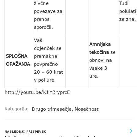
živčne
Tudi
povezave za
polulati
prenos
že zna.
sporočil.
Vaš
Amnijska
dojenček se
tekočina
se
SPLOŠNA
premakne
obnovi na
OPAŽANJA
povprečno
vsake 3
20 – 60 krat
ure.
v pol ure.
http://youtu.be/KJiYBryprcE
Kategorija:
Drugo trimesečje
,
Nosečnost
NASLEDNJI PRISPEVEK