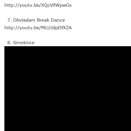
http://youtu.be/XQcVllWpwGs
Obvladam Break Dance
http://youtu.be/MLUJdpDfXZA
Smešnice