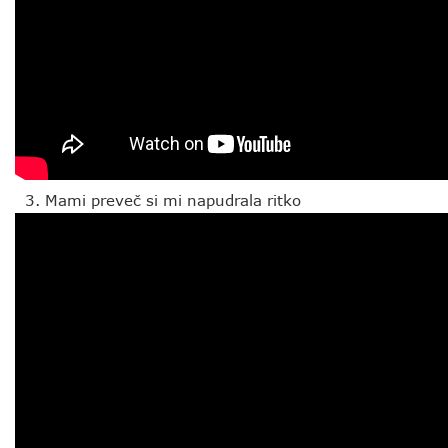
Mami preveč si mi napudrala ritko