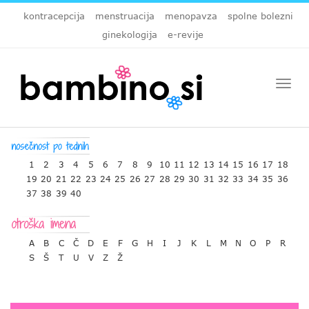
kontracepcija
menstruacija
menopavza
spolne bolezni
ginekologija
e-revije
Togg
navi
1
2
3
4
5
6
7
8
9
10
11
12
13
14
15
16
17
18
19
20
21
22
23
24
25
26
27
28
29
30
31
32
33
34
35
36
37
38
39
40
A
B
C
Č
D
E
F
G
H
I
J
K
L
M
N
O
P
R
S
Š
T
U
V
Z
Ž