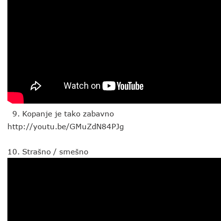
Kopanje je tako zabavno
http://youtu.be/GMuZdN84PJg
Strašno / smešno