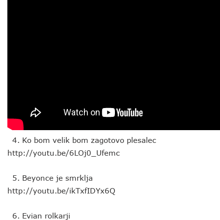
Ko bom velik bom zagotovo plesalec
http://youtu.be/6LOj0_Ufemc
Beyonce je smrklja
http://youtu.be/ikTxfIDYx6Q
Evian rolkarji