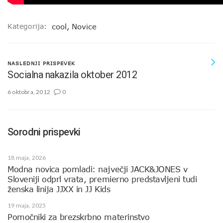
Kategorija:
cool
,
Novice
NASLEDNJI PRISPEVEK
Socialna nakazila oktober 2012
6 oktobra, 2012
0
Sorodni prispevki
18 maja, 2026
Modna novica pomladi: največji JACK&JONES v
Sloveniji odprl vrata, premierno predstavljeni tudi
ženska linija JJXX in JJ Kids
19 maja, 2025
Pomočniki za brezskrbno materinstvo