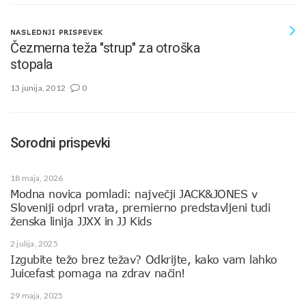
NASLEDNJI PRISPEVEK
Čezmerna teža "strup" za otroška
stopala
13 junija, 2012
0
Sorodni prispevki
18 maja, 2026
Modna novica pomladi: največji JACK&JONES v
Sloveniji odprl vrata, premierno predstavljeni tudi
ženska linija JJXX in JJ Kids
2 julija, 2025
Izgubite težo brez težav? Odkrijte, kako vam lahko
Juicefast pomaga na zdrav način!
29 maja, 2025