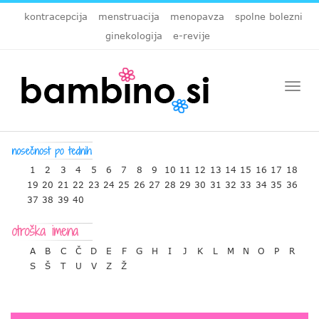
kontracepcija
menstruacija
menopavza
spolne bolezni
ginekologija
e-revije
Togg
navi
1
2
3
4
5
6
7
8
9
10
11
12
13
14
15
16
17
18
19
20
21
22
23
24
25
26
27
28
29
30
31
32
33
34
35
36
37
38
39
40
A
B
C
Č
D
E
F
G
H
I
J
K
L
M
N
O
P
R
S
Š
T
U
V
Z
Ž