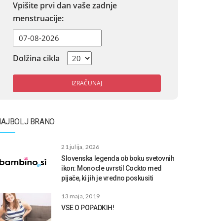
Vpišite prvi dan vaše zadnje
menstruacije:
Dolžina cikla
IZRAČUNAJ
NAJBOLJ BRANO
21 julija, 2026
Slovenska legenda ob boku svetovnih
ikon: Monocle uvrstil Cockto med
pijače, ki jih je vredno poskusiti
13 maja, 2019
VSE O POPADKIH!