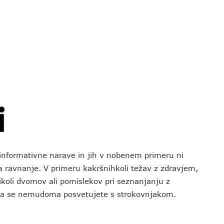
o informativne narave in jih v nobenem primeru ni
za ravnanje. V primeru kakršnihkoli težav z zdravjem,
koli dvomov ali pomislekov pri seznanjanju z
 da se nemudoma posvetujete s strokovnjakom.