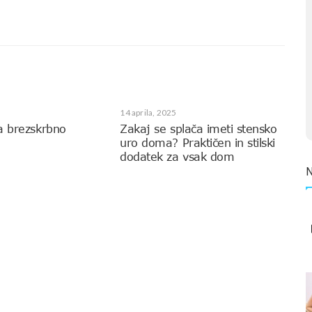
14 aprila, 2025
a brezskrbno
Zakaj se splača imeti stensko
uro doma? Praktičen in stilski
dodatek za vsak dom