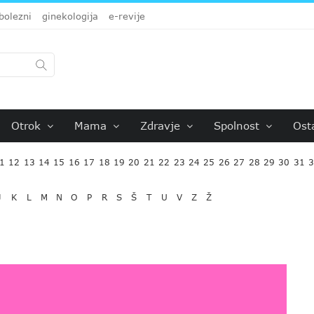
bolezni
ginekologija
e-revije
Otrok
Mama
Zdravje
Spolnost
Ost
1
12
13
14
15
16
17
18
19
20
21
22
23
24
25
26
27
28
29
30
31
J
K
L
M
N
O
P
R
S
Š
T
U
V
Z
Ž