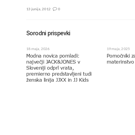
13 junija, 2012
0
Sorodni prispevki
18 maja, 2026
19 maja, 2025
Modna novica pomladi:
Pomočniki z
največji JACK&JONES v
materinstvo
Sloveniji odprl vrata,
premierno predstavljeni tudi
ženska linija JJXX in JJ Kids