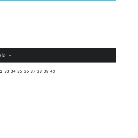
alo
32
33
34
35
36
37
38
39
40