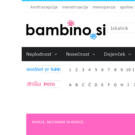
kontracepcija
menstruacija
menopavza
spolne 
Neplodnost
Nosečnost
Dojenček
1
2
3
4
5
6
7
8
9
10
1
A
B
C
Č
D
E
F
G
H
I
NOVICE
,
RAZISKAVE IN NOVICE