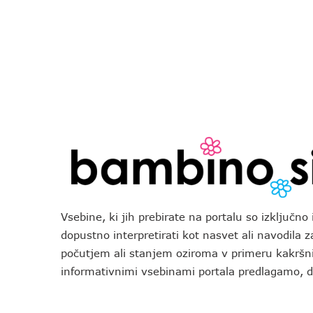
Vsebine, ki jih prebirate na portalu so izključn
dopustno interpretirati kot nasvet ali navodila 
počutjem ali stanjem oziroma v primeru kakršni
informativnimi vsebinami portala predlagamo,