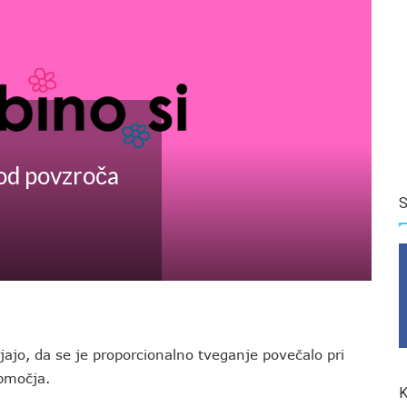
vod povzroča
S
jajo, da se je proporcionalno tveganje povečalo pri
 območja.
K