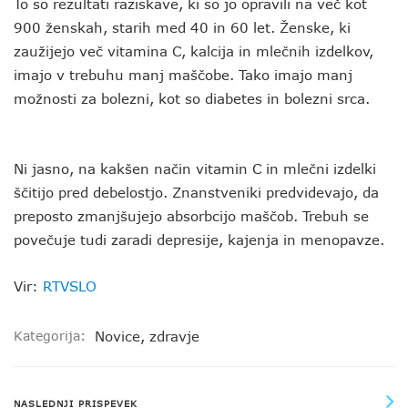
To so rezultati raziskave, ki so jo opravili na več kot
900 ženskah, starih med 40 in 60 let. Ženske, ki
zaužijejo več vitamina C, kalcija in mlečnih izdelkov,
imajo v trebuhu manj maščobe. Tako imajo manj
možnosti za bolezni, kot so diabetes in bolezni srca.
Ni jasno, na kakšen način vitamin C in mlečni izdelki
ščitijo pred debelostjo. Znanstveniki predvidevajo, da
preposto zmanjšujejo absorbcijo maščob. Trebuh se
povečuje tudi zaradi depresije, kajenja in menopavze.
Vir:
RTVSLO
Kategorija:
Novice
,
zdravje
NASLEDNJI PRISPEVEK