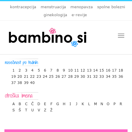
kontracepcija
menstruacija
menopavza
spolne bolezni
ginekologija
e-revije
Togg
navi
1
2
3
4
5
6
7
8
9
10
11
12
13
14
15
16
17
18
19
20
21
22
23
24
25
26
27
28
29
30
31
32
33
34
35
36
37
38
39
40
A
B
C
Č
D
E
F
G
H
I
J
K
L
M
N
O
P
R
S
Š
T
U
V
Z
Ž