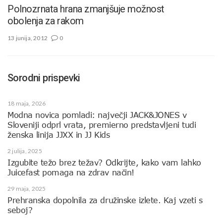
Polnozrnata hrana zmanjšuje možnost
obolenja za rakom
13 junija, 2012
0
Sorodni prispevki
18 maja, 2026
Modna novica pomladi: največji JACK&JONES v
Sloveniji odprl vrata, premierno predstavljeni tudi
ženska linija JJXX in JJ Kids
2 julija, 2025
Izgubite težo brez težav? Odkrijte, kako vam lahko
Juicefast pomaga na zdrav način!
29 maja, 2025
Prehranska dopolnila za družinske izlete. Kaj vzeti s
seboj?