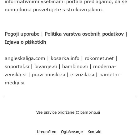
informativnimi vsebinami portala predlagamo, da se
nemudoma posvetujete s strokovnjakom.
Pogoji uporabe
|
Politika varstva osebnih podatkov
|
Izjava o piškotkih
angleskaliga.com
|
kosarka.info
|
rokomet.net
|
snportal.si
|
bivanje.si
|
bambino.si
|
moderna-
zenska.si
|
pravi-moski.si
|
e-vozila.si
|
pametni-
mediji.si
Vse pravice pridržane © bambino.si
Uredništvo
Oglaševanje
Kontakt