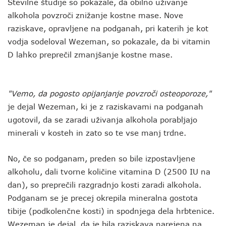
Številne študije so pokazale, da obilno uživanje
alkohola povzroči znižanje kostne mase. Nove
raziskave, opravljene na podganah, pri katerih je kot
vodja sodeloval Wezeman, so pokazale, da bi vitamin
D lahko preprečil zmanjšanje kostne mase.
"Vemo, da pogosto opijanjanje povzroči osteoporoze,"
je dejal Wezeman, ki je z raziskavami na podganah
ugotovil, da se zaradi uživanja alkohola porabljajo
minerali v kosteh in zato so te vse manj trdne.
No, če so podganam, preden so bile izpostavljene
alkoholu, dali tvorne količine vitamina D (2500 IU na
dan), so preprečili razgradnjo kosti zaradi alkohola.
Podganam se je precej okrepila mineralna gostota
tibije (podkolenčne kosti) in spodnjega dela hrbtenice.
Wezeman je dejal, da je bila raziskava narejena na