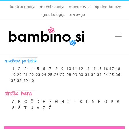
kontracepcija
menstruacija
menopavza
spolne bolezni
ginekologija
e-revije
Togg
navi
1
2
3
4
5
6
7
8
9
10
11
12
13
14
15
16
17
18
19
20
21
22
23
24
25
26
27
28
29
30
31
32
33
34
35
36
37
38
39
40
A
B
C
Č
D
E
F
G
H
I
J
K
L
M
N
O
P
R
S
Š
T
U
V
Z
Ž