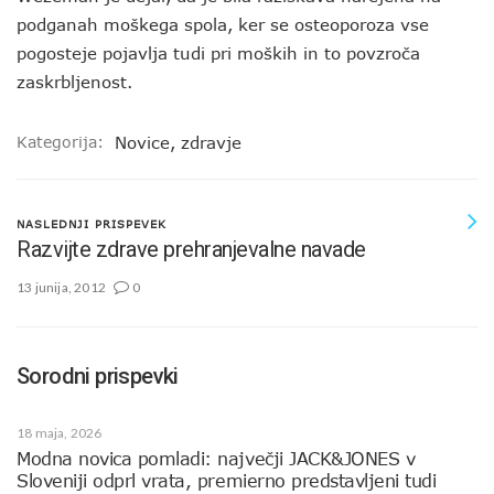
podganah moškega spola, ker se osteoporoza vse
pogosteje pojavlja tudi pri moških in to povzroča
zaskrbljenost.
Kategorija:
Novice
,
zdravje
NASLEDNJI PRISPEVEK
Razvijte zdrave prehranjevalne navade
13 junija, 2012
0
Sorodni prispevki
18 maja, 2026
Modna novica pomladi: največji JACK&JONES v
Sloveniji odprl vrata, premierno predstavljeni tudi