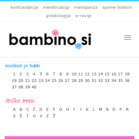
kontracepcija
menstruacija
menopavza
spolne bolezni
ginekologija
e-revije
Togg
navi
1
2
3
4
5
6
7
8
9
10
11
12
13
14
15
16
17
18
19
20
21
22
23
24
25
26
27
28
29
30
31
32
33
34
35
36
37
38
39
40
A
B
C
Č
D
E
F
G
H
I
J
K
L
M
N
O
P
R
S
Š
T
U
V
Z
Ž