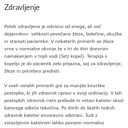
Zdravljenje
Potek zdravljena je odvisno od enega, ali več
dejavnikov: velikosti povečane žleze, bolečine, okužbe
in starosti pacientke. V nekaterih primerih se žleza
vrne v normalne okvirje že s tri do štiri dnevnim
namakanjem v topli vodi (Sitz kopel). Terapija s
kopeljo je do pacientk zelo prijazna, saj za zdravljenje,
žleze ni potrebno predreti.
V vseh ostalih primerih gre za manjše kirurške
postopke, ki jih zdravnik opravi v svoji ordinaciji. V teh
postopkih zdravnik cisto prebode in vstavi kateter skozi
katerega odteče tekočina. Po štirih do šestih tednih
zdravnik kateter enostavno odstrani. Tudi z
vstavljenim katetrom lahko povsem normalno