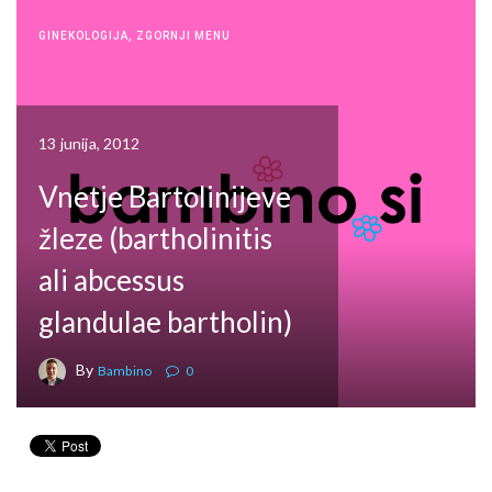
GINEKOLOGIJA
,
ZGORNJI MENU
13 junija, 2012
Vnetje Bartolinijeve
žleze (bartholinitis
ali abcessus
glandulae bartholin)
By
Bambino
0