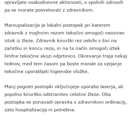
opravljate vsakodnevne aktivnosti, o spolnih odnosih
pa se morate posvetovati z zdravnikom.
Marsupializacija je lokalni postopek pri katerem
zdravnik z majhnim rezom tekočini omogoči neoviran
iztok iz žleze. Zdravnik kirurški rez oskrbi s šivi na
začetku in koncu reza, in na ta način omogoči iztek
limfne tekočine skozi odprtinico. Okrevanje traja nekaj
tednov, med tem časom pa boste morale za vpijanje
tekočine uporabljati higienske vložke.
Manj pogosti postopki vključujejo uporabo laserja, ali
popolno kirurško odstranitev celotne žleze. Oba
postopka se ponavadi opravita v zdravnikovi ordinaciji,
zato hospitalizacija ni potrebna.