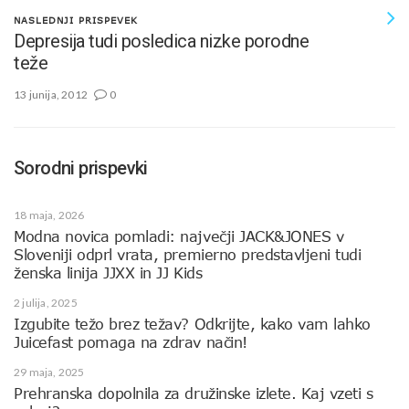
NASLEDNJI PRISPEVEK
Depresija tudi posledica nizke porodne
teže
13 junija, 2012
0
Sorodni prispevki
18 maja, 2026
Modna novica pomladi: največji JACK&JONES v
Sloveniji odprl vrata, premierno predstavljeni tudi
ženska linija JJXX in JJ Kids
2 julija, 2025
Izgubite težo brez težav? Odkrijte, kako vam lahko
Juicefast pomaga na zdrav način!
29 maja, 2025
Prehranska dopolnila za družinske izlete. Kaj vzeti s