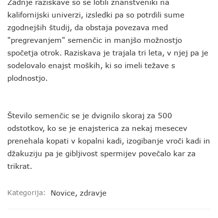
Zadnje raziskave so se lotili znanstveniki na
kalifornijski univerzi, izsledki pa so potrdili sume
zgodnejših študij, da obstaja povezava med
"pregrevanjem" semenčic in manjšo možnostjo
spočetja otrok. Raziskava je trajala tri leta, v njej pa je
sodelovalo enajst moških, ki so imeli težave s
plodnostjo.
Število semenčic se je dvignilo skoraj za 500
odstotkov, ko se je enajsterica za nekaj mesecev
prenehala kopati v kopalni kadi, izogibanje vroči kadi in
džakuziju pa je gibljivost spermijev povečalo kar za
trikrat.
Kategorija:
Novice
,
zdravje