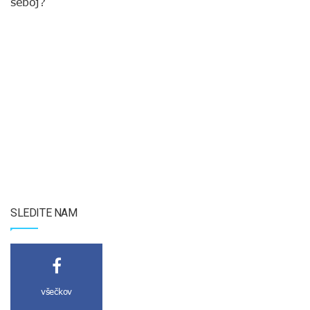
seboj?
SLEDITE NAM
všečkov