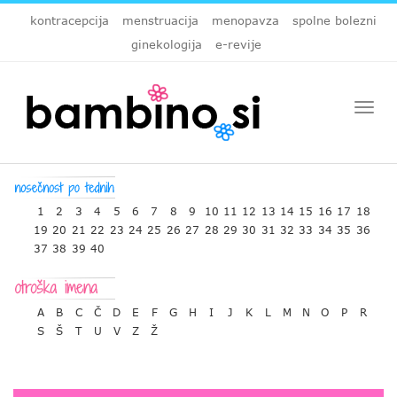
kontracepcija
menstruacija
menopavza
spolne bolezni
ginekologija
e-revije
Togg
navi
1
2
3
4
5
6
7
8
9
10
11
12
13
14
15
16
17
18
19
20
21
22
23
24
25
26
27
28
29
30
31
32
33
34
35
36
37
38
39
40
A
B
C
Č
D
E
F
G
H
I
J
K
L
M
N
O
P
R
S
Š
T
U
V
Z
Ž