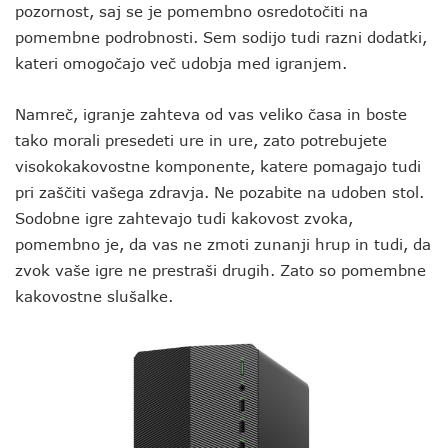
pozornost, saj se je pomembno osredotočiti na
pomembne podrobnosti. Sem sodijo tudi razni dodatki,
kateri omogočajo več udobja med igranjem.
Namreč, igranje zahteva od vas veliko časa in boste
tako morali presedeti ure in ure, zato potrebujete
visokokakovostne komponente, katere pomagajo tudi
pri zaščiti vašega zdravja. Ne pozabite na udoben stol.
Sodobne igre zahtevajo tudi kakovost zvoka,
pomembno je, da vas ne zmoti zunanji hrup in tudi, da
zvok vaše igre ne prestraši drugih. Zato so pomembne
kakovostne slušalke.