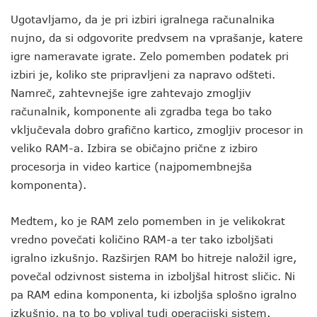
Ugotavljamo, da je pri izbiri igralnega računalnika
nujno, da si odgovorite predvsem na vprašanje, katere
igre nameravate igrate. Zelo pomemben podatek pri
izbiri je, koliko ste pripravljeni za napravo odšteti.
Namreč, zahtevnejše igre zahtevajo zmogljiv
računalnik, komponente ali zgradba tega bo tako
vključevala dobro grafično kartico, zmogljiv procesor in
veliko RAM-a. Izbira se običajno prične z izbiro
procesorja in video kartice (najpomembnejša
komponenta).
Medtem, ko je RAM zelo pomemben in je velikokrat
vredno povečati količino RAM-a ter tako izboljšati
igralno izkušnjo. Razširjen RAM bo hitreje naložil igre,
povečal odzivnost sistema in izboljšal hitrost sličic. Ni
pa RAM edina komponenta, ki izboljša splošno igralno
izkušnjo, na to bo vplival tudi operacijski sistem.