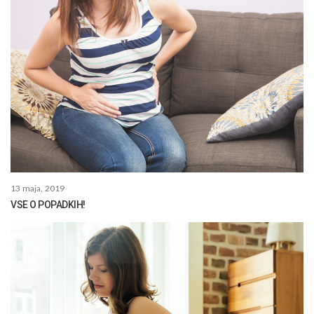
13 maja, 2019
VSE O POPADKIH!