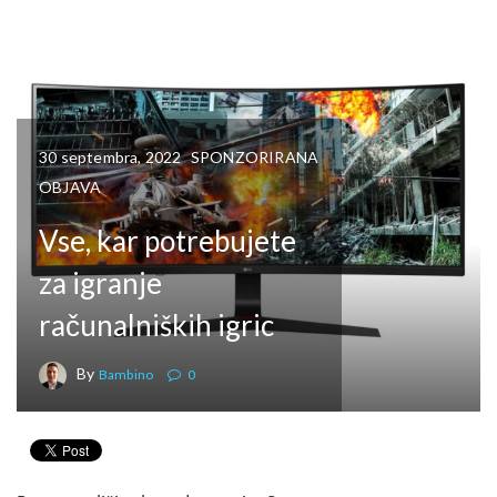
ZANIMIVOSTI
30 septembra, 2022
SPONZORIRANA
OBJAVA
Vse, kar potrebujete
za igranje
računalniških igric
By
Bambino
0