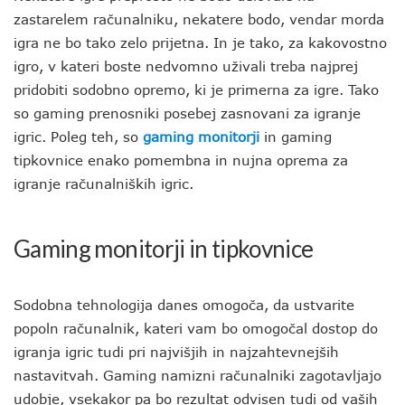
zastarelem računalniku, nekatere bodo, vendar morda
igra ne bo tako zelo prijetna. In je tako, za kakovostno
igro, v kateri boste nedvomno uživali treba najprej
pridobiti sodobno opremo, ki je primerna za igre. Tako
so gaming prenosniki posebej zasnovani za igranje
igric. Poleg teh, so
gaming monitorji
in gaming
tipkovnice enako pomembna in nujna oprema za
igranje računalniških igric.
Gaming monitorji in tipkovnice
Sodobna tehnologija danes omogoča, da ustvarite
popoln računalnik, kateri vam bo omogočal dostop do
igranja igric tudi pri najvišjih in najzahtevnejših
nastavitvah. Gaming namizni računalniki zagotavljajo
udobje, vsekakor pa bo rezultat odvisen tudi od vaših