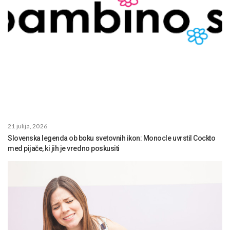
21 julija, 2026
Slovenska legenda ob boku svetovnih ikon: Monocle uvrstil Cockto
med pijače, ki jih je vredno poskusiti