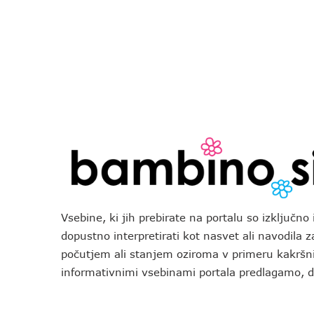
Vsebine, ki jih prebirate na portalu so izključn
dopustno interpretirati kot nasvet ali navodila 
počutjem ali stanjem oziroma v primeru kakršni
informativnimi vsebinami portala predlagamo,