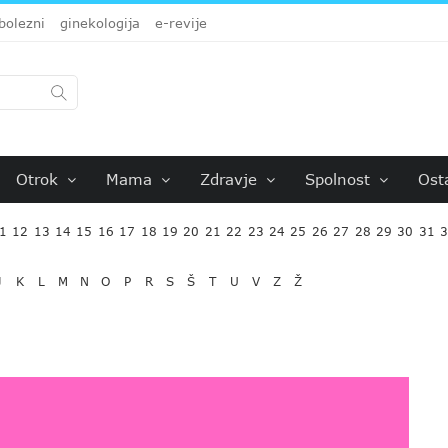
bolezni
ginekologija
e-revije
Otrok
Mama
Zdravje
Spolnost
Ost
1
12
13
14
15
16
17
18
19
20
21
22
23
24
25
26
27
28
29
30
31
J
K
L
M
N
O
P
R
S
Š
T
U
V
Z
Ž