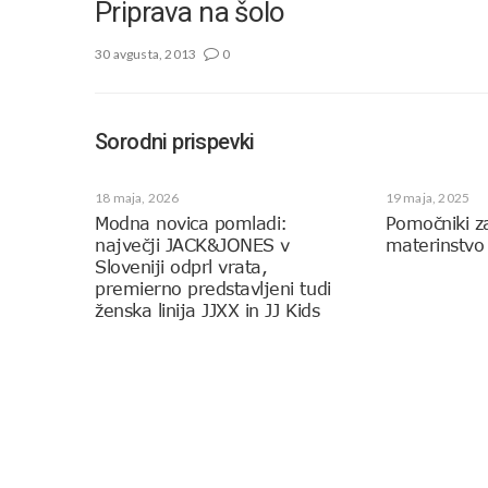
Priprava na šolo
30 avgusta, 2013
0
Sorodni prispevki
18 maja, 2026
19 maja, 2025
Modna novica pomladi:
Pomočniki z
največji JACK&JONES v
materinstvo
Sloveniji odprl vrata,
premierno predstavljeni tudi
ženska linija JJXX in JJ Kids