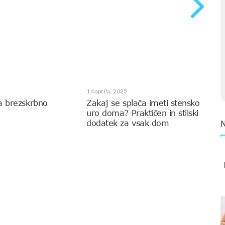
14 aprila, 2025
a brezskrbno
Zakaj se splača imeti stensko
uro doma? Praktičen in stilski
dodatek za vsak dom