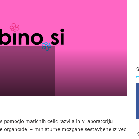
S
 pomočjo matičnih celic razvila in v laboratoriju
ralne organoide’ – miniaturne možgane sestavljene iz več
K