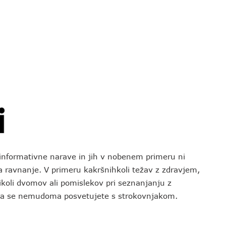
o informativne narave in jih v nobenem primeru ni
za ravnanje. V primeru kakršnihkoli težav z zdravjem,
koli dvomov ali pomislekov pri seznanjanju z
 da se nemudoma posvetujete s strokovnjakom.