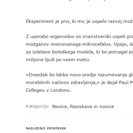
Eksperiment je prvi, ki mu je uspelo razvoj možg
Z uporabo organoidov so znanstveniki uspeli pro
možganov imenovanega mikrocefalus. Upajo, da 
za izdelavo biološkega modela, ki bo pomagal pri
milijone ljudi po vsem svetu.
»Dosežek bo lahko novo orodje razumevanja gl
morebitnih načinov zdravljenja,« je dejal Paul 
Collegeu v Londonu.
Kategorija:
Novice
,
Raziskave in novice
NASLEDNJI PRISPEVEK