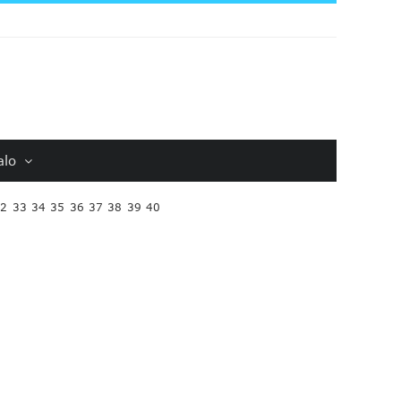
alo
32
33
34
35
36
37
38
39
40