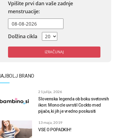
Vpišite prvi dan vaše zadnje
menstruacije:
Dolžina cikla
IZRAČUNAJ
NAJBOLJ BRANO
21 julija, 2026
Slovenska legenda ob boku svetovnih
ikon: Monocle uvrstil Cockto med
pijače, ki jih je vredno poskusiti
13 maja, 2019
VSE O POPADKIH!