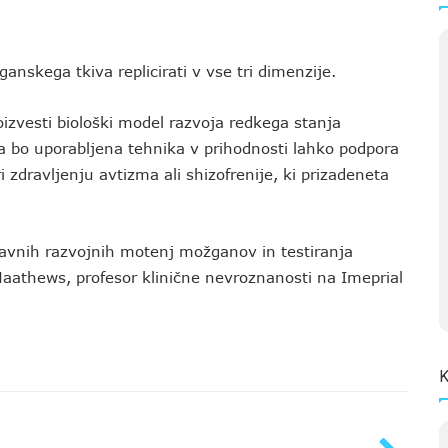
anskega tkiva replicirati v vse tri dimenzije.
izvesti biološki model razvoja redkega stanja
bo uporabljena tehnika v prihodnosti lahko podpora
 zdravljenju avtizma ali shizofrenije, ki prizadeneta
avnih razvojnih motenj možganov in testiranja
Maathews, profesor klinične nevroznanosti na Imeprial
K