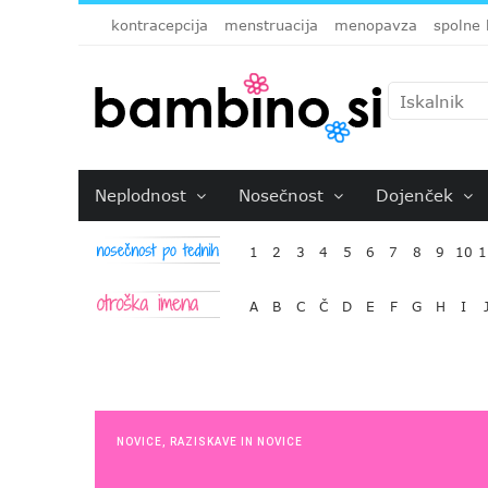
kontracepcija
menstruacija
menopavza
spolne 
Neplodnost
Nosečnost
Dojenček
1
2
3
4
5
6
7
8
9
10
1
A
B
C
Č
D
E
F
G
H
I
NOVICE
,
RAZISKAVE IN NOVICE