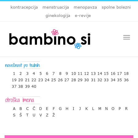
kontracepcija
menstruacija
menopavza
spolne bolezni
ginekologija
e-revije
Togg
navi
1
2
3
4
5
6
7
8
9
10
11
12
13
14
15
16
17
18
19
20
21
22
23
24
25
26
27
28
29
30
31
32
33
34
35
36
37
38
39
40
A
B
C
Č
D
E
F
G
H
I
J
K
L
M
N
O
P
R
S
Š
T
U
V
Z
Ž