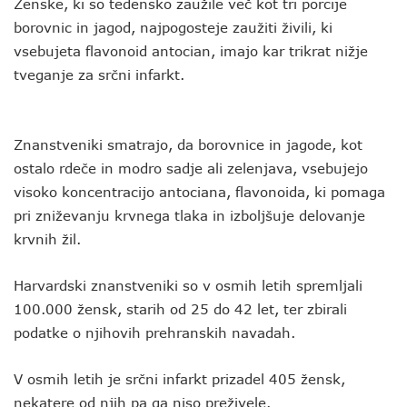
Ženske, ki so tedensko zaužile več kot tri porcije
borovnic in jagod, najpogosteje zaužiti živili, ki
vsebujeta flavonoid antocian, imajo kar trikrat nižje
tveganje za srčni infarkt.
Znanstveniki smatrajo, da borovnice in jagode, kot
ostalo rdeče in modro sadje ali zelenjava, vsebujejo
visoko koncentracijo antociana, flavonoida, ki pomaga
pri zniževanju krvnega tlaka in izboljšuje delovanje
krvnih žil.
Harvardski znanstveniki so v osmih letih spremljali
100.000 žensk, starih od 25 do 42 let, ter zbirali
podatke o njihovih prehranskih navadah.
V osmih letih je srčni infarkt prizadel 405 žensk,
nekatere od njih pa ga niso preživele.