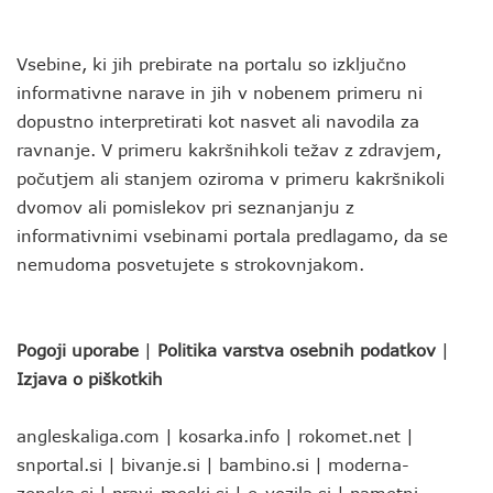
Vsebine, ki jih prebirate na portalu so izključno
informativne narave in jih v nobenem primeru ni
dopustno interpretirati kot nasvet ali navodila za
ravnanje. V primeru kakršnihkoli težav z zdravjem,
počutjem ali stanjem oziroma v primeru kakršnikoli
dvomov ali pomislekov pri seznanjanju z
informativnimi vsebinami portala predlagamo, da se
nemudoma posvetujete s strokovnjakom.
Pogoji uporabe
|
Politika varstva osebnih podatkov
|
Izjava o piškotkih
angleskaliga.com
|
kosarka.info
|
rokomet.net
|
snportal.si
|
bivanje.si
|
bambino.si
|
moderna-