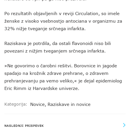
Po rezultatih objavljenih v reviji Circulation, so imele
ženske z visoko vsebnostjo antociana v organizmu za
32% nižje tveganje srčnega infarkta.
Raziskava je potrdila, da ostali flavonoidi niso bili
povezani z nižjim tveganjem srčnega infarkta.
»Ne govorimo o čarobni rešitvi. Borovnice in jagode
spadajo na krožnik zdrave prehrane, o zdravem
prehranjevanju pa vemo veliko,« je dejal epidemiolog
Eric Rimm iz Harvardske univerze.
Kategorija:
Novice
,
Raziskave in novice
NASLEDNJI PRISPEVEK