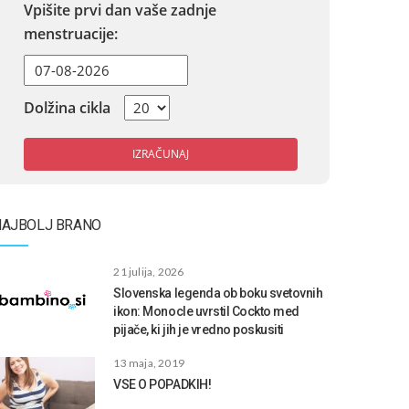
Vpišite prvi dan vaše zadnje
menstruacije:
Dolžina cikla
IZRAČUNAJ
NAJBOLJ BRANO
21 julija, 2026
Slovenska legenda ob boku svetovnih
ikon: Monocle uvrstil Cockto med
pijače, ki jih je vredno poskusiti
13 maja, 2019
VSE O POPADKIH!