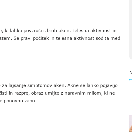
 ki lahko povzroči izbruh aken. Telesna aktivnost in
stem. Se pravi počitek in telesna aktivnost sodita med
o za lajšanje simptomov aken. Akne se lahko pojavijo
čisti in razpre, obraz umijte z naravnim milom, ki ne
ore ponovno zapre.