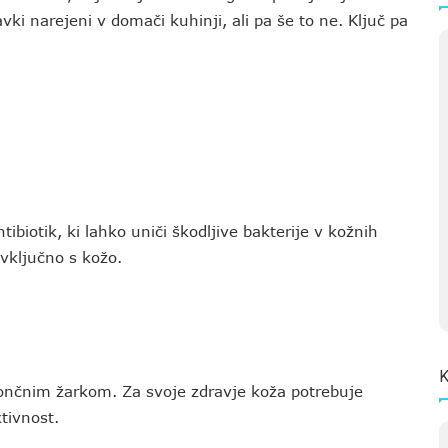
ki narejeni v domači kuhinji, ali pa še to ne. Ključ pa
ibiotik, ki lahko uniči škodljive bakterije v kožnih
vključno s kožo.
K
sončnim žarkom. Za svoje zdravje koža potrebuje
tivnost.