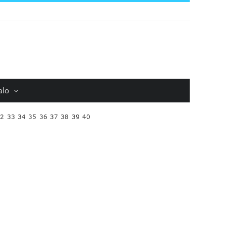
alo
32
33
34
35
36
37
38
39
40