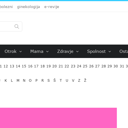
bolezni
ginekologija
e-revije
Otrok
Mama
Zdravje
Spolnost
Ost
1
12
13
14
15
16
17
18
19
20
21
22
23
24
25
26
27
28
29
30
31
J
K
L
M
N
O
P
R
S
Š
T
U
V
Z
Ž