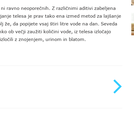
 ni ravno neoporečnih. Z različnimi aditivi zabeljena
ljanje telesa je prav tako ena izmed metod za lajšanje
 že, da popijete vsaj štiri litre vode na dan. Seveda
hko ob večji zaužiti količini vode, iz telesa izločajo
izločili z znojenjem, urinom in blatom.