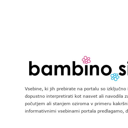
Vsebine, ki jih prebirate na portalu so izključn
dopustno interpretirati kot nasvet ali navodila 
počutjem ali stanjem oziroma v primeru kakršni
informativnimi vsebinami portala predlagamo,