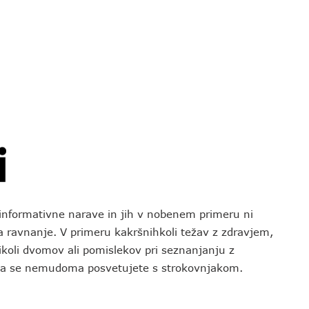
o informativne narave in jih v nobenem primeru ni
za ravnanje. V primeru kakršnihkoli težav z zdravjem,
koli dvomov ali pomislekov pri seznanjanju z
 da se nemudoma posvetujete s strokovnjakom.