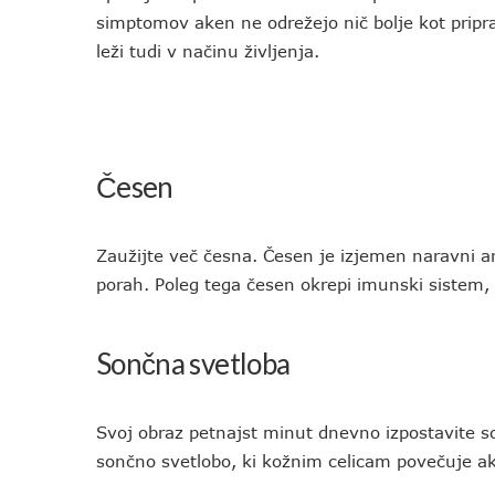
simptomov aken ne odrežejo nič bolje kot priprav
leži tudi v načinu življenja.
Česen
Zaužijte več česna. Česen je izjemen naravni ant
porah. Poleg tega česen okrepi imunski sistem, 
Sončna svetloba
Svoj obraz petnajst minut dnevno izpostavite 
sončno svetlobo, ki kožnim celicam povečuje ak