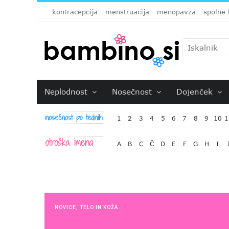
kontracepcija
menstruacija
menopavza
spolne 
Neplodnost
Nosečnost
Dojenček
1
2
3
4
5
6
7
8
9
10
1
A
B
C
Č
D
E
F
G
H
I
NOVICE
,
TELO IN KOŽA