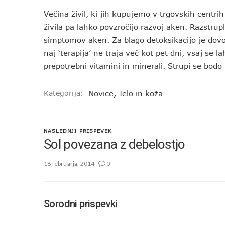
Večina živil, ki jih kupujemo v trgovskih centrih
živila pa lahko povzročijo razvoj aken. Razstrup
simptomov aken. Za blago detoksikacijo je dovolj
naj ‘terapija’ ne traja več kot pet dni, vsaj se la
prepotrebni vitamini in minerali. Strupi se bodo 
Kategorija:
Novice
,
Telo in koža
NASLEDNJI PRISPEVEK
Sol povezana z debelostjo
18 februarja, 2014
0
Sorodni prispevki