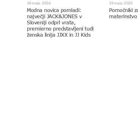
18 maja, 2026
19 maja, 2025
Modna novica pomladi:
Pomočniki z
največji JACK&JONES v
materinstvo
Sloveniji odprl vrata,
premierno predstavljeni tudi
ženska linija JJXX in JJ Kids