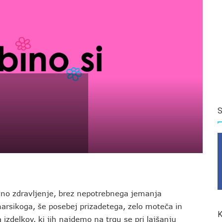
S
vno zdravljenje, brez nepotrebnega jemanja
rsikoga, še posebej prizadetega, zelo moteča in
K
zdelkov, ki jih najdemo na trgu se pri lajšanju