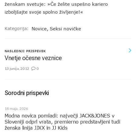
ženskam svetuje: »Če želite uspešno kariero
izboljšajte svoje spolno življenje!«
Kategorija:
Novice
,
Seksi novičke
NASLEDNJI PRISPEVEK
Vnetje očesne veznice
13 junija, 2012
0
Sorodni prispevki
18 maja, 2026
Modna novica pomladi: največji JACK&JONES v
Sloveniji odprl vrata, premierno predstavljeni tudi
ženska linija JJXX in JJ Kids