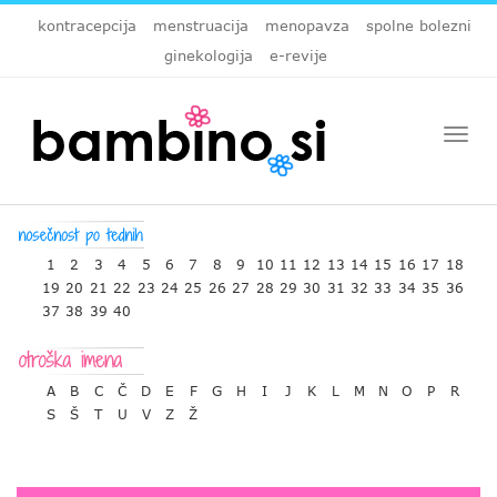
kontracepcija
menstruacija
menopavza
spolne bolezni
ginekologija
e-revije
Togg
navi
1
2
3
4
5
6
7
8
9
10
11
12
13
14
15
16
17
18
19
20
21
22
23
24
25
26
27
28
29
30
31
32
33
34
35
36
37
38
39
40
A
B
C
Č
D
E
F
G
H
I
J
K
L
M
N
O
P
R
S
Š
T
U
V
Z
Ž