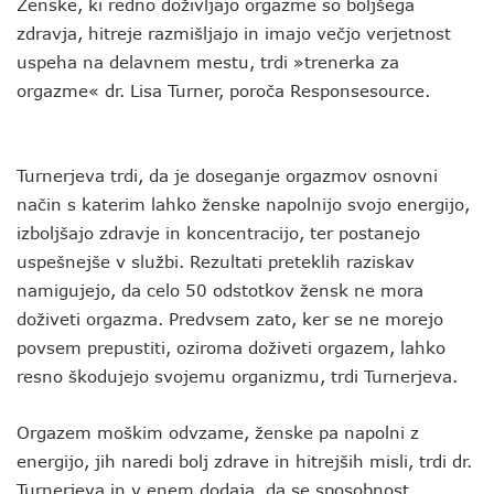
Ženske, ki redno doživljajo orgazme so boljšega
zdravja, hitreje razmišljajo in imajo večjo verjetnost
uspeha na delavnem mestu, trdi »trenerka za
orgazme« dr. Lisa Turner, poroča Responsesource.
Turnerjeva trdi, da je doseganje orgazmov osnovni
način s katerim lahko ženske napolnijo svojo energijo,
izboljšajo zdravje in koncentracijo, ter postanejo
uspešnejše v službi. Rezultati preteklih raziskav
namigujejo, da celo 50 odstotkov žensk ne mora
doživeti orgazma. Predvsem zato, ker se ne morejo
povsem prepustiti, oziroma doživeti orgazem, lahko
resno škodujejo svojemu organizmu, trdi Turnerjeva.
Orgazem moškim odvzame, ženske pa napolni z
energijo, jih naredi bolj zdrave in hitrejših misli, trdi dr.
Turnerjeva in v enem dodaja, da se sposobnost