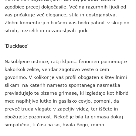
zgodbice precej dolgočasile. Večina razumnih ljudi od
vas pričakuje več elegance, stila in dostojanstva.
Zlobni komentarji o bivšem vas bodo pahnili v skupino
sitnih, nezrelih in nezanesljivih ljudi.
‘Duckface’
Našobljene ustnice, račji kljun… fenomen poimenujte
kakorkoli želite, vendar zagotovo veste o čem
govorimo. V kolikor je vaš profil obogaten s številnimi
slikami na katerih namesto spontanega nasmeška
prevladujejo te bizarne grimase, ki izgledajo kot hibrid
med napihljivo lutko in gasilsko cevjo, pomeni, da
preveč truda vlagate v zapeljiv videz, ter iščete in
obožujete pozornost. Nekoč je bila ta grimasa dokaj
simpatična, ti časi pa so, hvala Bogu, mimo.