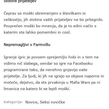
Stotine prijateljev
Čeprav so moški obremenjeni s številkami in
velikostjo, jih stotine vaših prijateljev ne bo pritegnilo.
Povprečen moški bo mnenja, da je to edini način s
katerim ste lahko pomembni in cool.
Nepremagljivi v Farmvillu
Igranje igric je povsem sprejemljiv hobi in v tem ne
vidimo nič slabega, vendar so igre na Facebooku
programirane tako, da nenehno gnjavijo vaše
prijatelje. Za ljudi, ki jih ne igrajo so objave naporne in
moteče, dejstvo, da ste prvakinja u Mafia Wars pa ni
limanica na katero bi se lepili moški.
Kategorija:
Novice
,
Seksi novičke