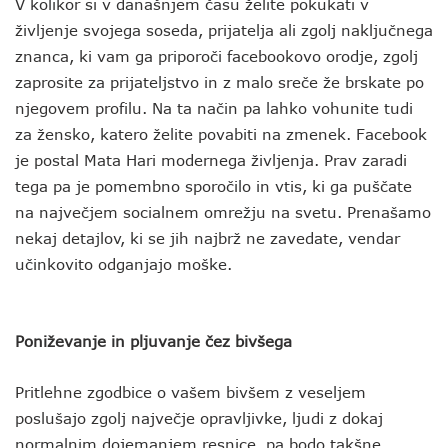
V kolikor si v današnjem času želite pokukati v
življenje svojega soseda, prijatelja ali zgolj naključnega
znanca, ki vam ga priporoči facebookovo orodje, zgolj
zaprosite za prijateljstvo in z malo sreče že brskate po
njegovem profilu. Na ta način pa lahko vohunite tudi
za žensko, katero želite povabiti na zmenek. Facebook
je postal Mata Hari modernega življenja. Prav zaradi
tega pa je pomembno sporočilo in vtis, ki ga puščate
na največjem socialnem omrežju na svetu. Prenašamo
nekaj detajlov, ki se jih najbrž ne zavedate, vendar
učinkovito odganjajo moške.
Poniževanje in pljuvanje čez bivšega
Pritlehne zgodbice o vašem bivšem z veseljem
poslušajo zgolj največje opravljivke, ljudi z dokaj
normalnim dojemanjem resnice, pa bodo takšne