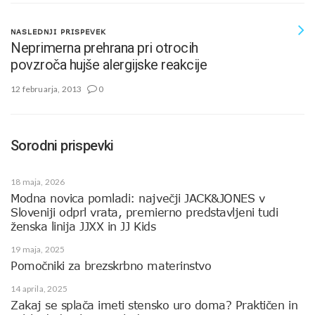
NASLEDNJI PRISPEVEK
Neprimerna prehrana pri otrocih
povzroča hujše alergijske reakcije
12 februarja, 2013
0
Sorodni prispevki
18 maja, 2026
Modna novica pomladi: največji JACK&JONES v
Sloveniji odprl vrata, premierno predstavljeni tudi
ženska linija JJXX in JJ Kids
19 maja, 2025
Pomočniki za brezskrbno materinstvo
14 aprila, 2025
Zakaj se splača imeti stensko uro doma? Praktičen in