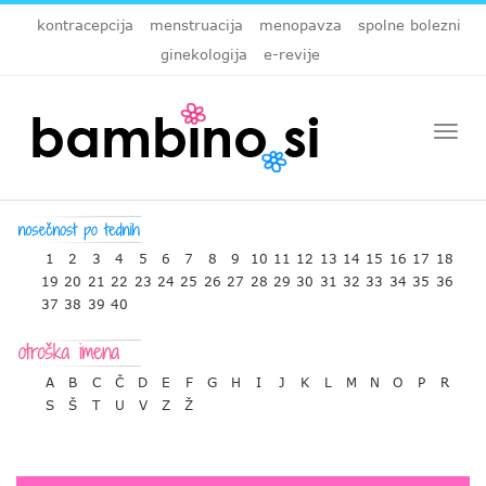
kontracepcija
menstruacija
menopavza
spolne bolezni
ginekologija
e-revije
Togg
navi
1
2
3
4
5
6
7
8
9
10
11
12
13
14
15
16
17
18
19
20
21
22
23
24
25
26
27
28
29
30
31
32
33
34
35
36
37
38
39
40
A
B
C
Č
D
E
F
G
H
I
J
K
L
M
N
O
P
R
S
Š
T
U
V
Z
Ž